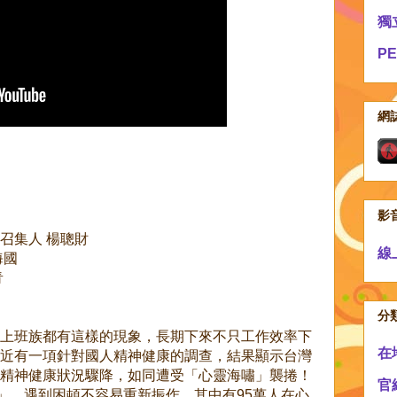
獨
P
網
影
召集人 楊聰財
線
海國
青
分
上班族都有這樣的現象，長期下來不只工作效率下
在
近有一項針對國人精神健康的調查，結果顯示台灣
精神健康狀況驟降，如同遭受「心靈海嘯」襲捲！
官
性」，遇到困頓不容易重新振作，其中有95萬人在心