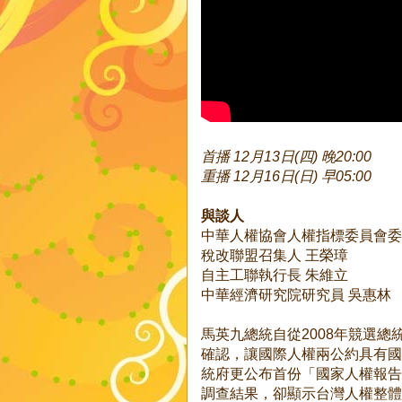
首播 12月13日(四) 晚20:00
重播 12月16日(日) 早05:00
與談人
中華人權協會人權指標委員會委
稅改聯盟召集人 王榮璋
自主工聯執行長 朱維立
中華經濟研究院研究員 吳惠林
馬英九總統自從2008年競選總
確認，讓國際人權兩公約具有國
統府更公布首份「國家人權報告
調查結果，卻顯示台灣人權整體