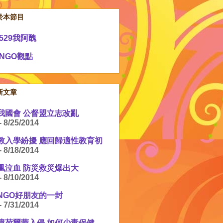
於本節目
529我阿醜
NGO觀點
新文章
我國會 公督盟立志改亂
- 8/25/2014
教入學紛擾 應回歸適性教育初
- 8/18/2014
凰泣血 防災救災爆出大
- 8/10/2014
NGO好朋友的一封
- 7/31/2014
境荷爾蒙入侵 如何少毒保健