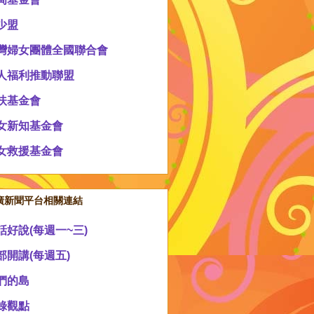
少盟
灣婦女團體全國聯合會
人福利推動聯盟
扶基金會
女新知基金會
女救援基金會
廣新聞平台相關連結
話好說(每週一~三)
部開講(每週五)
們的島
錄觀點