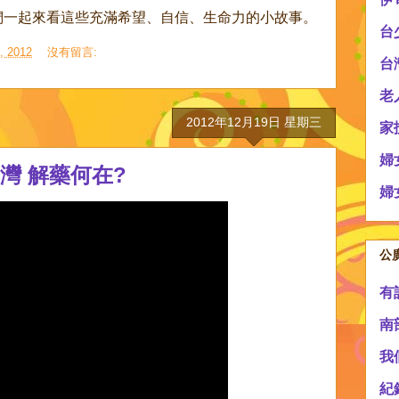
們一起來看這些充滿希望、自信、生命力的小故事。
台
 2012
沒有留言:
台
老
2012年12月19日 星期三
家
婦
灣 解藥何在?
婦
公
有
南
我
紀