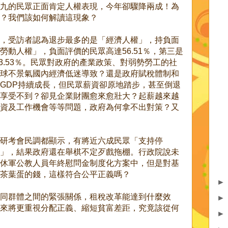
九的民眾正面肯定人權表現，今年卻驟降兩成！為
？我們該如何解讀這現象？
，受訪者認為退步最多的是「經濟人權」，持負面
勞動人權」，負面評價的民眾高達56.51％，第三是
3.53％。民眾對政府的產業政策、對弱勢勞工的社
球不景氣國內經濟低迷導致？還是政府賦稅體制和
GDP持續成長，但民眾薪資卻原地踏步，甚至倒退
享受不到？卻見企業財團愈來愈壯大？起薪越來越
資及工作機會等等問題，政府為何拿不出對策？又
研考會民調都顯示，有將近六成民眾「支持停
」，結果政府還在舉棋不定歹戲拖棚。行政院說未
休軍公教人員年終慰問金制度化方案中，但是對基
茶葉蛋的錢，這樣符合公平正義嗎？
同群體之間的緊張關係，租稅改革能達到什麼效
來將更重視分配正義、縮短貧富差距，究竟該從何