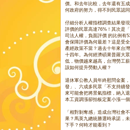
價。和去年比較，去年還有五成
何政府的努力，得不到民眾認同
仔細分析人權指標調查結果發現
評價的民眾高達76%！其次是「
司法人權，負面評價 的比例有5
會保障評價為何最差？這是受全
產經政策不當？過去十年來台灣
十四年。為何經濟碩果普羅大眾
低，物價越來越高，台灣勞工薪
該如何提升勞動人權？
退休軍公教人員年終慰問金案，
發」、六成多民眾「不支持續發
來可能會把將景氣指標，納入退
本工資調漲卻拍板定案小漲一個
「相對剝奪感」造成台灣社會不
果？馬英九總統勝選時承諾，未
下手？何時才能看到？