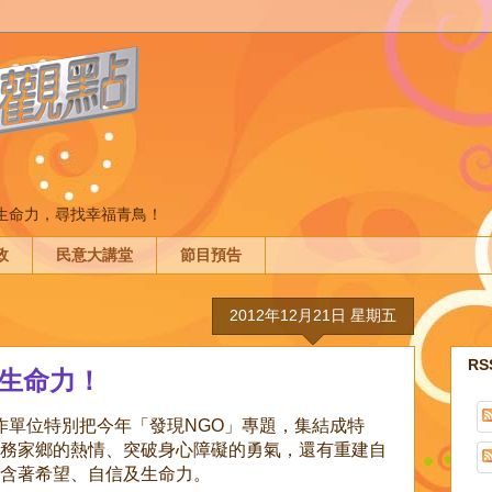
間生命力，尋找幸福青鳥！
政
民意大講堂
節目預告
2012年12月21日 星期五
R
 生命力！
製作單位特別把今年「發現NGO」專題，集結成特
務家鄉的熱情、突破身心障礙的勇氣，還有重建自
含著希望、自信及生命力。