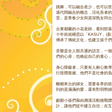
跳舞，可以融合老少，也可以世
過代間融合的概念，活化長者的
堂」是青春少女與資深熟女同台
台東都蘭的小花老師，看到部落
十年前就構思以「KASUY」(
傳承了傳統文化，也建立孩子們
音樂是全人類共通的語言，一個
們的心扉，也喚起自己的童心，
身心障礙者，只要有人耐心教導
行肢體復健。他們不是社會的負
離鄉來台的婦女，需要各界的鼓
到的是滿滿的愛，還有對弱勢婦
顱顏小孩們藉由溯溪活動挑戰體
計，讓他們從中建立自信；在互