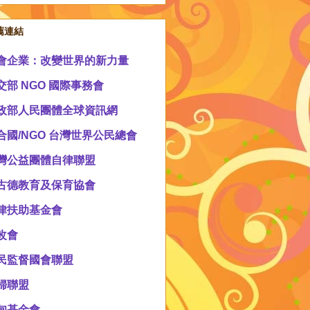
薦連結
會企業：改變世界的新力量
交部 NGO 國際事務會
政部人民團體全球資訊網
合國/NGO 台灣世界公民總會
灣公益團體自律聯盟
古德教育及保育協會
律扶助基金會
改會
民監督國會聯盟
婦聯盟
甸基金會