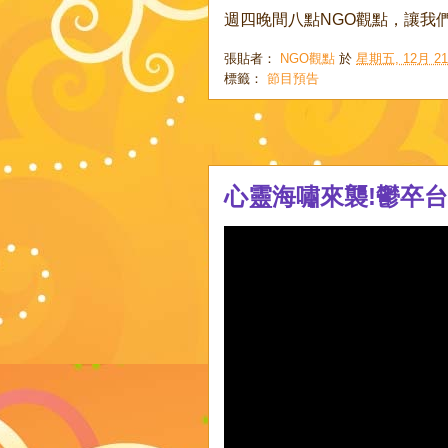
週四晚間八點NGO觀點，讓我
張貼者：
NGO觀點
於
星期五, 12月 21,
標籤：
節目預告
心靈海嘯來襲!鬱卒台