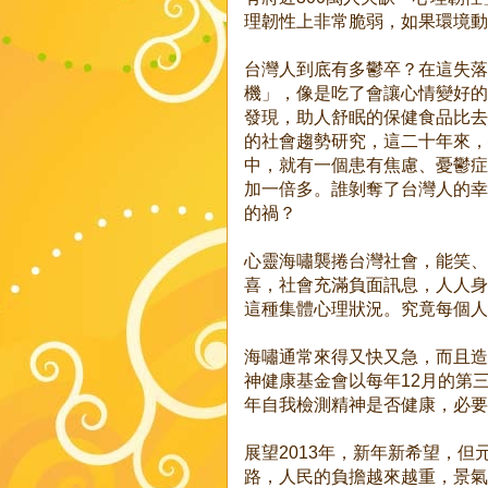
理韌性上非常脆弱，如果環境動
台灣人到底有多鬱卒？在這失落
機」，像是吃了會讓心情變好的
發現，助人舒眠的保健食品比去
的社會趨勢研究，這二十年來，
中，就有一個患有焦慮、憂鬱症
加一倍多。誰剝奪了台灣人的幸
的禍？
心靈海嘯襲捲台灣社會，能笑、
喜，社會充滿負面訊息，人人身
這種集體心理狀況。究竟每個人
海嘯通常來得又快又急，而且造
神健康基金會以每年12月的第
年自我檢測精神是否健康，必要
展望2013年，新年新希望，
路，人民的負擔越來越重，景氣