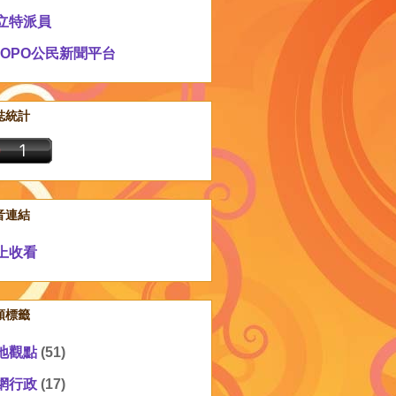
立特派員
EOPO公民新聞平台
誌統計
音連結
上收看
類標籤
地觀點
(51)
網行政
(17)