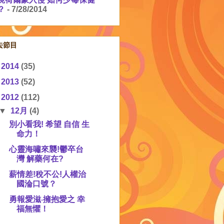
？
- 7/28/2014
去節目
►
2014
(35)
►
2013
(52)
▼
2012
(112)
▼
12月
(4)
別小看我! 希望 自信 生
命力！
心靈海嘯來襲!鬱卒台
灣 解藥何在?
薪情差!稅不公!人權治
國淪口號？
勇報愛滋‧擁抱愛之 幸
福無懼！