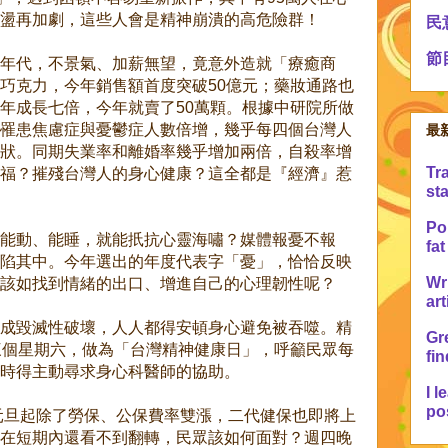
盪再加劇，這些人會是精神崩潰的高危險群！
民
節
年代，不景氣、加薪無望，竟意外造就「療癒商
巧克力，今年銷售額首度突破50億元；藥妝通路也
年成長七倍，今年就賣了50萬顆。根據中研院所做
罹患焦慮症與憂鬱症人數倍增，幾乎每四個台灣人
最
狀。同期失業率和離婚率幾乎增加兩倍，自殺率增
Tr
福？摧殘台灣人的身心健康？這全都是『經濟』惹
sta
Po 
能動、能睡，就能扺抗心靈海嘯？媒體報憂不報
fat
陷其中。今年選出的年度代表字「憂」，恰恰反映
Wr
該如找到情緒的出口、增進自己的心理韌性呢？
art
成毀滅性破壞，人人都得安頓身心避免被吞噬。精
Gre
三個星期六，做為「台灣精神健康日」，呼籲民眾每
fin
時得主動尋求身心科醫師的協助。
I l
pos
但元旦起除了勞保、公保費率雙漲，二代健保也即將上
在短期內還看不到翻轉，民眾該如何面對？週四晚