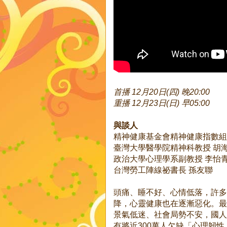
首播 12月20日(四) 晚20:00
重播 12月23日(日) 早05:00
與談人
精神健康基金會精神健康指數組
臺灣大學醫學院精神科教授 胡
政治大學心理學系副教授 李怡
台灣勞工陣線祕書長 孫友聯
頭痛、睡不好、心情低落，許多
降，心靈健康也在逐漸惡化。最
景氣低迷、社會局勢不安，國人
有將近300萬人欠缺「心理韌