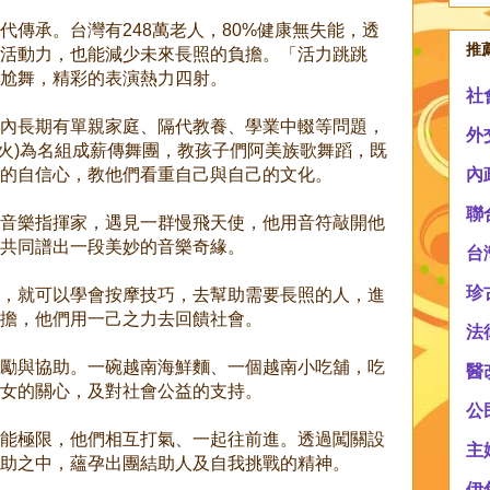
代傳承。台灣有248萬老人，80%健康無失能，透
推
活動力，也能減少未來長照的負擔。「活力跳跳
尬舞，精彩的表演熱力四射。
社
內長期有單親家庭、隔代教養、學業中輟等問題，
外
薪火)為名組成薪傳舞團，教孩子們阿美族歌舞蹈，既
的自信心，教他們看重自己與自己的文化。
內
聯
音樂指揮家，遇見一群慢飛天使，他用音符敲開他
共同譜出一段美妙的音樂奇緣。
台
珍
，就可以學會按摩技巧，去幫助需要長照的人，進
擔，他們用一己之力去回饋社會。
法
勵與協助。一碗越南海鮮麵、一個越南小吃舖，吃
醫
女的關心，及對社會公益的支持。
公
能極限，他們相互打氣、一起往前進。透過闖關設
主
助之中，蘊孕出團結助人及自我挑戰的精神。
伊