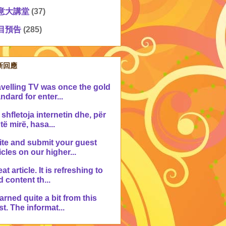
意大講堂
(37)
目預告
(285)
新回應
avelling TV was once the gold
ndard for enter...
shfletoja internetin dhe, për
 të mirë, hasa...
ite and submit your guest
icles on our higher...
at article. It is refreshing to
d content th...
earned quite a bit from this
t. The informat...