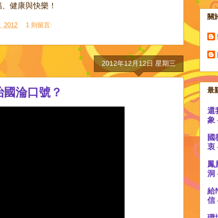
福、健康與快樂！
關
 2012
1 則留言:
2012年12月12日 星期三
治國淪口號？
最
還
象
國
衷
鳳
洞
給
信
環