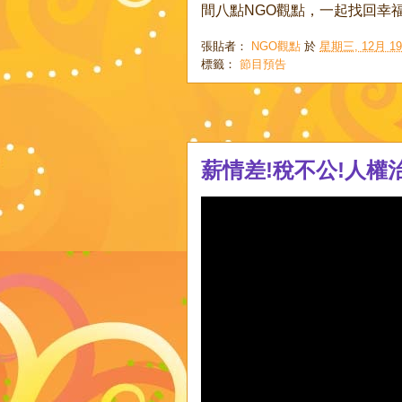
間八點NGO觀點，一起找回幸
張貼者：
NGO觀點
於
星期三, 12月 19,
標籤：
節目預告
薪情差!稅不公!人權