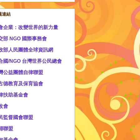
薦連結
會企業：改變世界的新力量
交部 NGO 國際事務會
政部人民團體全球資訊網
合國/NGO 台灣世界公民總會
灣公益團體自律聯盟
古德教育及保育協會
律扶助基金會
改會
民監督國會聯盟
婦聯盟
甸基金會