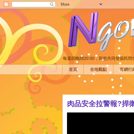
每週四晚間20:00，與您共同發掘民
首頁
在地觀點
官網行
肉品安全拉警報?捍衛