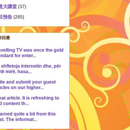
意大講堂
(37)
目預告
(285)
新回應
avelling TV was once the gold
ndard for enter...
shfletoja internetin dhe, për
 të mirë, hasa...
ite and submit your guest
icles on our higher...
at article. It is refreshing to
d content th...
earned quite a bit from this
t. The informat...