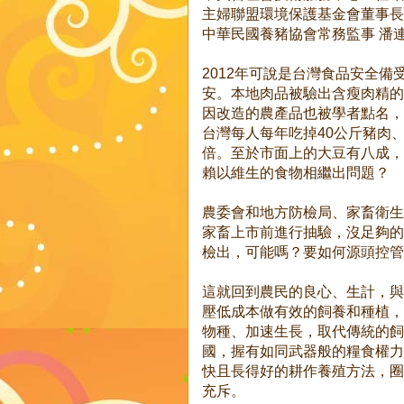
主婦聯盟環境保護基金會董事長
中華民國養豬協會常務監事 潘
2012年可說是台灣食品安全
安。本地肉品被驗出含瘦肉精的
因改造的農產品也被學者點名，
台灣每人每年吃掉40公斤豬肉
倍。至於市面上的大豆有八成，
賴以維生的食物相繼出問題？
農委會和地方防檢局、家畜衛生
家畜上市前進行抽驗，沒足夠的
檢出，可能嗎？要如何源頭控管
這就回到農民的良心、生計，與
壓低成本做有效的飼養和種植，
物種、加速生長，取代傳統的飼
國，握有如同武器般的糧食權力
快且長得好的耕作養殖方法，圈
充斥。