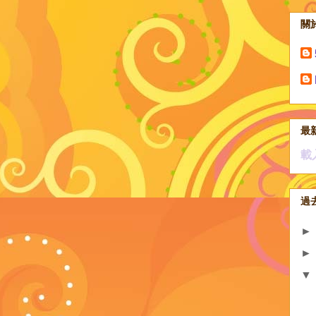
關
最
載
過