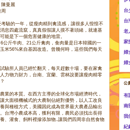
 陳曼麗
台
連周
台
備受考驗的一年，從瘦肉精到禽流感，讓很多人惶惶不
消息四處流竄，真真假假讓人摸不著頭緒，就連基
老
可能是下一個危害健康的地雷。
家
、6公斤牛肉、21公斤禽肉，食肉量是日本韓國的一
玉米56%來自基因改造。曾幾何時，這些我們每天
婦
婦
試驗所人員已經忙翻天，每天趕數十場，要在家禽
人力物力財力，台南、宜蘭、雲林說要讓瘦肉精零
？
公
農業的本質。在西方主導的全球化市場經濟時代，
有
讓大面積機械式的大農制佔絕對優勢，以人工改良
南
養與種植方式，美國因此成為世界最大農產品輸出
。台灣小農成本高，獲利有限，農民必須找出長得
我
養、灌食、飼料裡摻添加物..讓我們四周非自然食物
紀