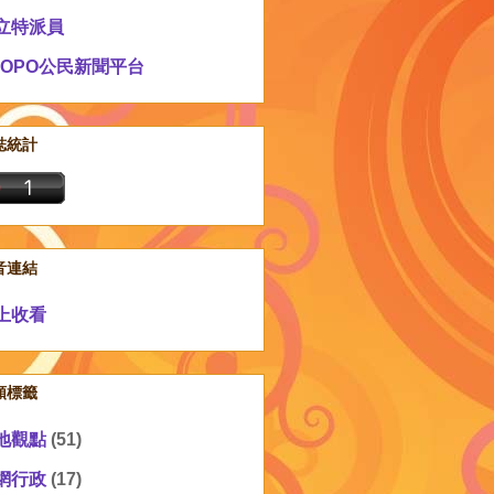
立特派員
EOPO公民新聞平台
誌統計
音連結
上收看
類標籤
地觀點
(51)
網行政
(17)