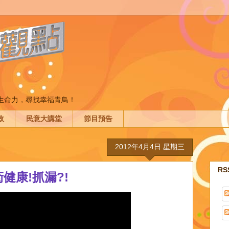
間生命力，尋找幸福青鳥！
政
民意大講堂
節目預告
2012年4月4日 星期三
R
健康!抓漏?!