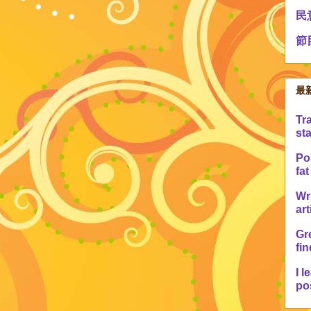
民
節
最
Tr
sta
Po 
fat
Wr
art
Gre
fin
I l
pos