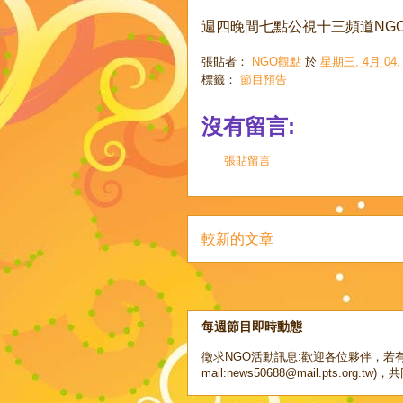
週四晚間七點公視十三頻道NG
張貼者：
NGO觀點
於
星期三, 4月 04, 
標籤：
節目預告
沒有留言:
張貼留言
較新的文章
每週節目即時動態
徵求NGO活動訊息:歡迎各位夥伴，若有
mail:news50688@mail.pts.org.tw)