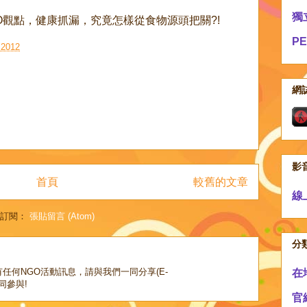
獨
O觀點，健康抓漏，究竟怎樣從食物源頭把關?!
P
2012
網
影
首頁
較舊的文章
線
訂閱：
張貼留言 (Atom)
分
任何NGO活動訊息，請與我們一同分享(E-
在
，共同參與!
官