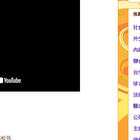
推
社
外
內
聯
台
珍
法
醫
公
主
林松筠
伊