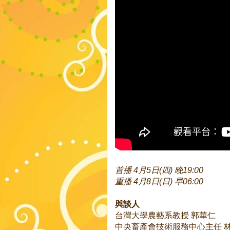
首播 4月5日(四) 晚19:00
重播 4月8日(日) 早06:00
與談人
台灣大學農藝系教授 郭華仁
中央畜產會技術服務中心主任 