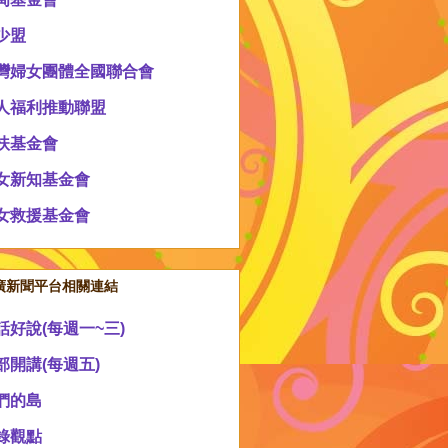
少盟
灣婦女團體全國聯合會
人福利推動聯盟
扶基金會
女新知基金會
女救援基金會
廣新聞平台相關連結
話好說(每週一~三)
部開講(每週五)
們的島
錄觀點