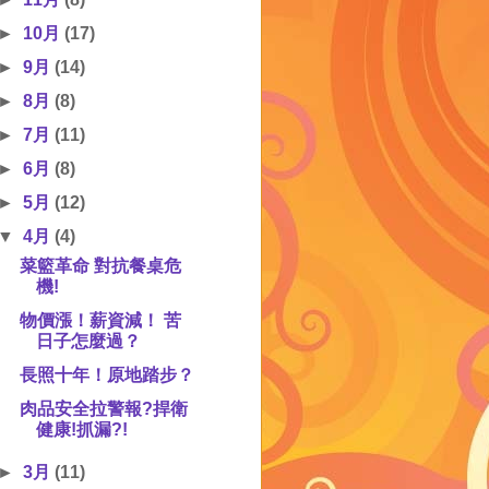
►
10月
(17)
►
9月
(14)
►
8月
(8)
►
7月
(11)
►
6月
(8)
►
5月
(12)
▼
4月
(4)
菜籃革命 對抗餐桌危
機!
物價漲！薪資減！ 苦
日子怎麼過？
長照十年！原地踏步？
肉品安全拉警報?捍衛
健康!抓漏?!
►
3月
(11)