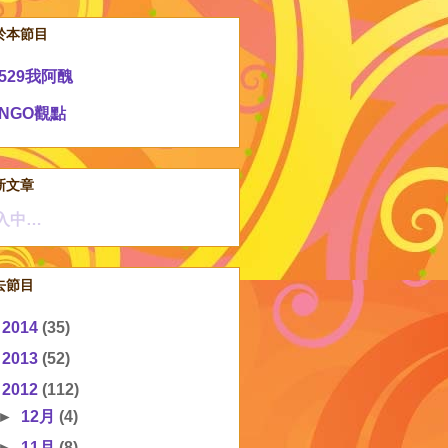
於本節目
529我阿醜
NGO觀點
新文章
入中…
去節目
►
2014
(35)
►
2013
(52)
▼
2012
(112)
►
12月
(4)
►
11月
(8)