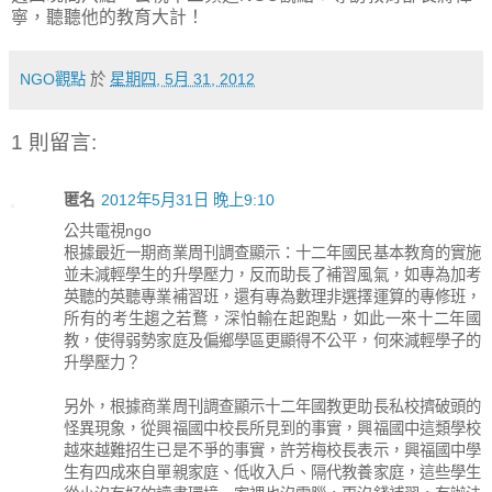
寧，聽聽他的教育大計！
NGO觀點
於
星期四, 5月 31, 2012
1 則留言:
匿名
2012年5月31日 晚上9:10
公共電視ngo
根據最近一期商業周刊調查顯示：十二年國民基本教育的實施
並未減輕學生的升學壓力，反而助長了補習風氣，如專為加考
英聽的英聽專業補習班，還有專為數理非選擇運算的專修班，
所有的考生趨之若鶩，深怕輸在起跑點，如此一來十二年國
教，使得弱勢家庭及偏鄉學區更顯得不公平，何來減輕學子的
升學壓力？
另外，根據商業周刊調查顯示十二年國教更助長私校擠破頭的
怪異現象，從興福國中校長所見到的事實，興福國中這類學校
越來越難招生已是不爭的事實，許芳梅校長表示，興福國中學
生有四成來自單親家庭、低收入戶、隔代教養家庭，這些學生