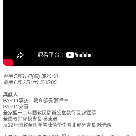
首播 5月31日(四) 晚20:00
重播 6月 2日(六) 早05:00
與談人
PART1專訪：教育部長 蔣偉寧
PART2來賓：
全家盟十二年國教民間辦公室執行長 謝國清
全國教師會秘書長 吳忠泰
反12年國教全國聯署陳情學生會北部分會長 陳光耀