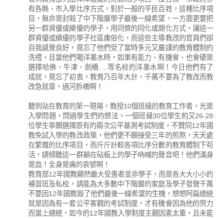
有各縣、市入學比序方式，對於一般的平民百姓，這種比序項
目，無非是封殺了中下階層學子最後一線希望，一方面更要把
另一群資優或績優的學子，用同儕的同化或類化方式，讓這一
群資優或績優的學子社區庸俗化，而這些主導教改的官員們卻
自我感覺良好，竟忘了他們受了當時多元又嚴謹的教育體制的
洗禮，且當他們喝洋墨水時，如果有能力、有機會、也會硬是
選擇哈佛、牛津、劍橋….等名校的洋墨水啊！今日他們有了
成就，竟忘了初衷，教育乃百年大計，千萬不要為了教改而教
改急就章，過河拆橋啊！
聽到站在教育的第一現場，教授10個班級的教育工作者，光是
入學問題，問過學生們的想法，一個班級30位學生約又26-28
位學生寧願選擇原有的兩次公平基測考試制度，不贊同12年國
教免試入學的教改政策，他們更不願接受三年的煎熬，天天處
在繁雜的比序項目，而斤斤計較各項比序分數的教育體制下苟
活，請傾聽這一群躺在砧板上的學子吶喊的聲音吧！他們滿身
是血！全身是痛的哀號啊！
教育部12年國教顯然最大受惠者並非學子，而是各大大小小的
補習班及私校，請能為大多數中下階層的家庭及學子發聲千萬
不要因12年國教毀了他們最後一線希望的生機，想想阿扁總統
就是因為有一套公平客觀的考試制度，才有機會因為他的努力
而當上總統，如今的12年國教入學制度主觀因素太重，且未能