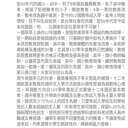
從50年代的國小、初中，到了9年國民義務教育，有了高中聯
考，經過了拒絕聯考的小子，開放教育，9年一貫的教育改
革，聯考改為國中基測，至今的12國教免試入學，能考上明星
學校，這不叫名校迷思，是台灣社會的共識，從50年代至今從
未改變過，他……比國家的定位更是牢不可破！
一個草草上桌的12年國教，是個思慮草率不周延的教改政策，
從一開始就是個錯誤的決策，只著眼於國中如何入學高中？從
未見到教育部對國、高中端，教育硬體的充實及改善，未見師
資結構及養成的計畫，尤其是101學年度教師已然課稅，教育
部原應敦聘更多合格正式教師及提高各國、高中、國小教師編
制，以優質及均質化各國、高中、國小教育現場，顯然教育部
是說一套做一套！優質及均質化各國、高中、國小教育現場！
那只是口號！大家可別信以為真。
現今是個多元的社會，教育重視孩子多元智能的展現。十二年
國民基本教育的國中生入學方式就是以適性發展為規劃核心理
念。其規劃方向自103學年度起正式實施十二年國民基本教
育，國中畢業生升學高中高職及五專以免試入學為主要入學管
道，提供至少75％以上的招生名額，只要免試入學招生的學校
登記人數未超過招生人數，所有學生皆可錄取；保留0-25％名
額辦理特色招生，提供部分學生透過學科或術科考試進入高中
職或五專就讀，讓學生展現不同優勢能力的機會。不論是免試
或考試，均希望導引學生朝其性向、興趣與能力發展。