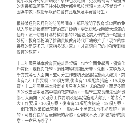
從小沒有好的讀書環境、家裡也沒電腦，更沒錢補習，有辦法
的家長都載著學子往外送到大都會私校就讀。本人不覺奇怪，
因為李家同教授早以預知會有此現象及事實會發生。
根據某週刊及月刊的訪問與調查，都已說明了教育部12國教免
試入學是助長補習教育的靈丹妙葯，更是讓私校瞬間大爆滿的
仙丹，這一切要拜賜於教育部的12國教免試入學的這一帖靈丹
妙葯，教育部扮演了推動貴族教育時代巨輪的推手！現在的家
長真的是要多元『意指多錢之意』，才能讓自己的小孩受到較
優質的教育。
十二年國民基本教育實施計畫架構，包含全面免學費、優質化
均質化、課程與教學、適性輔導與國民素養、法制、宣導及入
學方式等七大面向。並可分工作要項及配套措施兩大類別，前
者有7大工作要項，10項方案;後者有11項配套措施，19項方
案。十二年國民基本教育並非只有入學方式的改變，而是多面
向的改善國中及高中職的教育環境，一般學生家長無法理解貴
部七大面向，又可分工作要項及配套措施兩大類別，前者有7
大工作要項，10項方案，後者有11項配套措施，19項方案，
一個教育政策如此繁雜，一般市井小民無法也不能理解，真
的，可要有長命百歲健康的身體，否則來不及了解教育部的美
意，一命已嗚呼了！