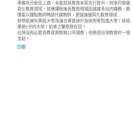
準備充分倉促上路，未能就其教育本質先行提升，何來均值優
質化教育環境，就連課稅後各教育現場因減課多出的課務，都
僅能以鍾點教師聘請代課教師，更遑論優質化教育環境...
想想前幾年廣設大學及讓五專直接升為技術學院或大學！其結
果是5分的大學！前車之鑒歷歷在目！
台灣沒有必要浪費資源推展12年國教，他將是台灣教育的一場
浩劫！
回覆