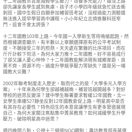
十二年國教宗旨是減輕學生壓力、培養多元能力，還沒上路
卻先讓家長學生感到焦慮，孩子才小學四年級就急忙送去衝
刺班，國中生假日自願參加補習班考試，沒經過能力測驗還
無法進入提早學習高中課程。小小年紀立志擠進醫科班窄
門，這會不會太誇張？
十二年國教103年上路，今年國一入學新生等待鳴槍起跑，然
而根據調查顯示，有半數以上寧願選擇原有的公平考試制
度，不願接受三年的煎熬，天天處在繁雜的比序項目，而在
斤斤計較下苟活。為何大家力推十二年國教，好不容易成行
了卻又讓人憂心忡忡？十二年國教能解決現有城鄉差距、良
莠不齊、資源不均、過度升學競爭壓力等缺失？還是另一場
國教大災難？
2002年聯考制度走入歷史，取而代之的是「大學多元入學方
案」，十年來為何學生卻越補越晚，補習班越開越多？對好
學校的迷思反變深？建中學生聯署要求暫緩12年國教，北一
女學生串連527靜坐反對12年國教倉促上路，明星高中是否
有其存在必要性？特色招生的本意是讓學生有更多管道展現
自己，為何大家關注焦點集中菁英教育？如何減緩學生升學
壓力、破除明星高中迷思？
週四晚間八點，公視十三頻道NGO觀點：專訪教育部長蔣偉