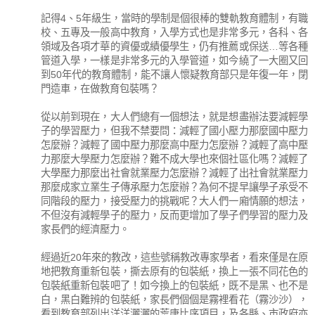
記得4、5年級生，當時的學制是個很棒的雙軌教育體制，有職
校、五專及一般高中教育，入學方式也是非常多元，各科、各
領域及各項才華的資優或績優學生，仍有推薦或保送…等各種
管道入學，一樣是非常多元的入學管道，如今繞了一大圈又回
到50年代的教育體制，能不讓人懷疑教育部只是年復一年，閉
門造車，在做教育包裝嗎？
從以前到現在，大人們總有一個想法，就是想盡辦法要減輕學
子的學習壓力，但我不禁要問：減輕了國小壓力那麼國中壓力
怎麼辦？減輕了國中壓力那麼高中壓力怎麼辦？減輕了高中壓
力那麼大學壓力怎麼辦？難不成大學也來個社區化嗎？減輕了
大學壓力那麼出社會就業壓力怎麼辦？減輕了出社會就業壓力
那麼成家立業生子傳承壓力怎麼辦？為何不提早讓學子承受不
同階段的壓力，接受壓力的挑戰呢？大人們一廂情願的想法，
不但沒有減輕學子的壓力，反而更增加了學子們學習的壓力及
家長們的經濟壓力。
經過近20年來的教改，這些號稱教改專家學者，看來僅是在原
地把教育重新包裝，撕去原有的包裝紙，換上一張不同花色的
包裝紙重新包裝吧了！如今換上的包裝紙，既不是黑、也不是
白，黑白難辨的包裝紙，家長們個個是霧裡看花（霧沙沙），
看到教育部列出洋洋灑灑的荒唐比序項目，及各縣、市政府亦