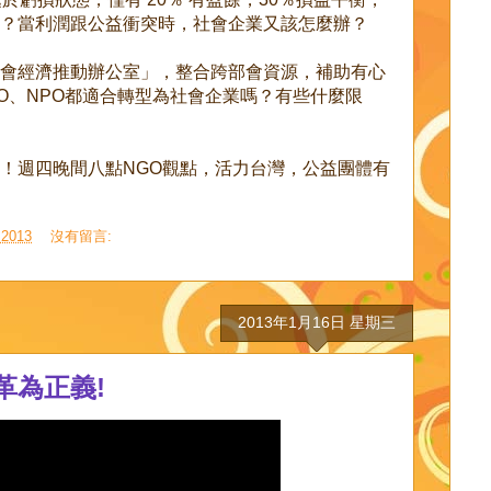
？當利潤跟公益衝突時，社會企業又該怎麼辦？
會經濟推動辦公室」，整合跨部會資源，補助有心
GO、NPO都適合轉型為社會企業嗎？有些什麼限
！週四晚間八點NGO觀點，活力台灣，公益團體有
2013
沒有留言:
2013年1月16日 星期三
革為正義!