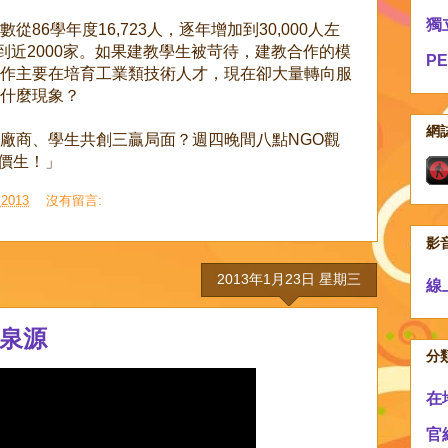
獨
86學年度16,723人，逐年增加到30,000人左
到近2000家。如果建教學生被苛待，建教合作的模
P
作主要在培育工業類技術人才，現在卻大量轉向服
什麼現象？
網
廠商、學生共創三贏局面？週四晚間八點NGO觀
賤價生！」
2013
沒有留言:
影
2013年1月23日 星期三
線
有泉源
分
在
官