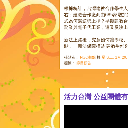
根據統計，台灣建教合作學生人數從
右；建教合作廠商由685家增加
式為何還逆勢上揚？早期建教合
務業與電子代工業，這又反映出
新法上路後，究竟如何讓學校、
點，「新法保障權益 建教生≠
張貼者：
NGO觀點
於
星期二, 1月 29, 
標籤：
節目預告
活力台灣 公益團體