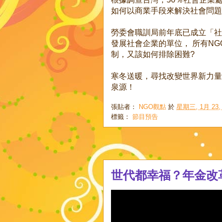
如何以商業手段來解決社會問題
勞委會職訓局前年底已成立「社
發展社會企業的單位， 所有N
制，又該如何排除困難?
寒冬送暖，尋找改變世界新力量
泉源！
張貼者：
NGO觀點
於
星期三, 1月 23, 
標籤：
節目預告
世代都幸福？年金改