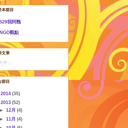
於本節目
529我阿醜
NGO觀點
新文章
入中…
去節目
►
2014
(35)
▼
2013
(52)
►
12月
(4)
►
11月
(4)
►
10月
(5)