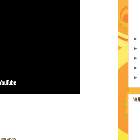
追
 陳登源