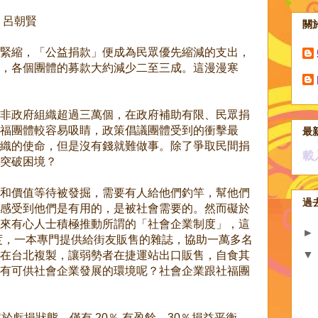
 呂朝賢
關
緊縮，「公益捐款」便成為民眾優先縮減的支出，
，各個團體的募款大約減少二至三成。這漫漫寒
非政府組織超過三萬個，在政府補助有限、民眾捐
福團體較容易吸睛，政策倡議團體受到的衝擊最
最
織的使命，但是沒有錢就難做事。除了爭取民間捐
載
突破困境？
和價值等待被發掘，需要有人給他們釣竿，幫他們
過
感受到他們是有用的，是被社會需要的。然而礙於
來有心人士積極推動所謂的「社會企業制度」，這
制度，一本專門提供給街友販售的雜誌，協助一萬多名
在台北複製，讓弱勢者在捷運站出口販售，自食其
有可供社會企業發展的環境呢？社會企業跟社福團
於虧損狀態，僅有 20％ 有盈餘，30％損益平衡，