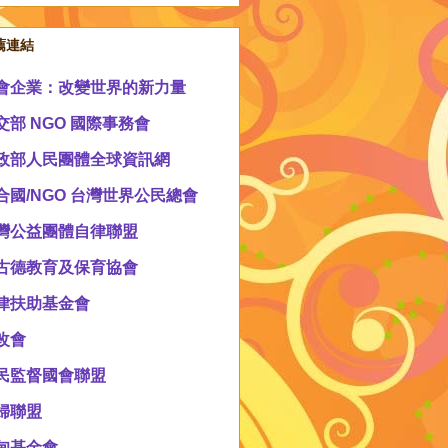
薦連結
會企業：改變世界的新力量
交部 NGO 國際事務會
政部人民團體全球資訊網
合國/NGO 台灣世界公民總會
灣公益團體自律聯盟
古德教育及保育協會
律扶助基金會
改會
民監督國會聯盟
婦聯盟
甸基金會