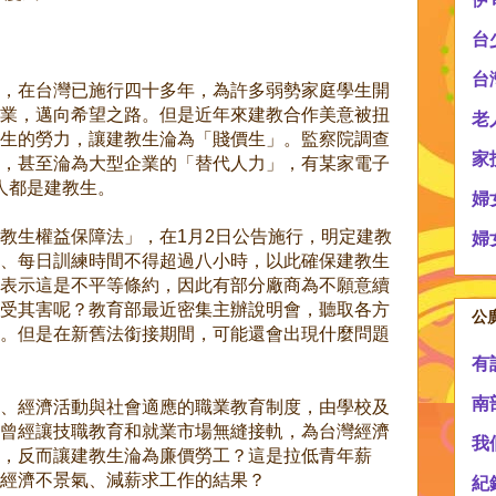
台
台
，在台灣已施行四十多年，為許多弱勢家庭學生開
業，邁向希望之路。但是近年來建教合作美意被扭
老
生的勞力，讓建教生淪為「賤價生」。監察院調查
家
，甚至淪為大型企業的「替代人力」，有某家電子
0人都是建教生。
婦
教生權益保障法」，在1月2日公告施行，明定建教
婦
、每日訓練時間不得超過八小時，以此確保建教生
表示這是不平等條約，因此有部分廠商為不願意續
受其害呢？教育部最近密集主辦說明會，聽取各方
公
。但是在新舊法銜接期間，可能還會出現什麼問題
有
南
、經濟活動與社會適應的職業教育制度，由學校及
曾經讓技職教育和就業市場無縫接軌，為台灣經濟
我
，反而讓建教生淪為廉價勞工？這是拉低青年薪
經濟不景氣、減薪求工作的結果？
紀