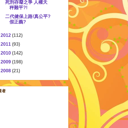
死刑存廢之爭 人權天
秤難平?!
二代健保上路!真公平?
假正義?
►
2012
(112)
►
2011
(93)
►
2010
(142)
►
2009
(198)
►
2008
(21)
蹤者