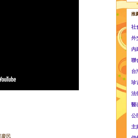
推
社
外
內
聯
台
珍
法
醫
公
主
鄭慶民
伊