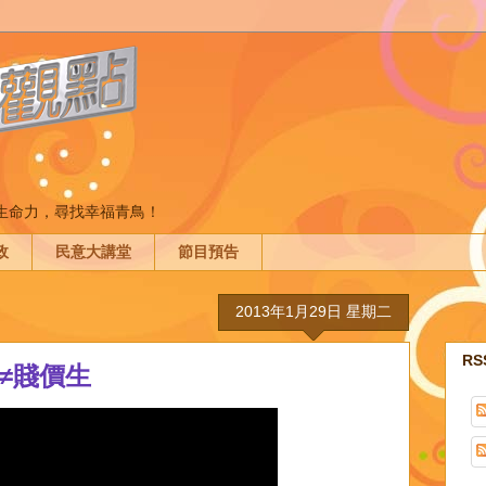
間生命力，尋找幸福青鳥！
政
民意大講堂
節目預告
2013年1月29日 星期二
R
≠賤價生