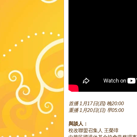
首播 1月17日(四) 晚20:00
重播 1月20日(日) 早05:00
與談人：
稅改聯盟召集人 王榮璋
中華民國退休基金協會常務理事