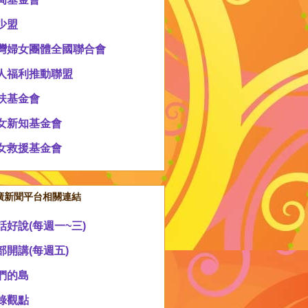
少盟
灣婦女團體全國聯合會
人福利推動聯盟
扶基金會
女新知基金會
女救援基金會
廣新聞平台相關連結
話好說(每週一~三)
部開講(每週五)
們的島
錄觀點