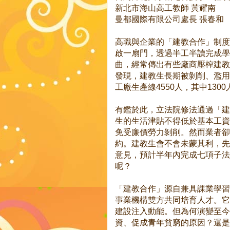
新北市海山高工教師 黃耀南
曼都國際有限公司處長 張春和
高職與企業的「建教合作」制度
啟一扇門，透過半工半讀完成學
曲，經常傳出有些廠商壓榨建教
發現，建教生長期被剝削、濫用
工廠生產線4550人，其中130
有鑑於此，立法院修法通過「建
生的生活津貼不得低於基本工資
免受廉價勞力剝削。然而業者卻
約。建教生會不會未蒙其利，先
意見，預計半年內完成七項子法
呢？
「建教合作」源自兼具課業學習
事業機構雙方共同培育人才。它
建設注入動能。但為何演變至今
資、促成青年貧窮的原因？還是