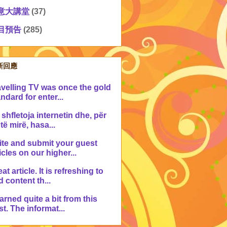
意大講堂
(37)
目預告
(285)
新回應
avelling TV was once the gold
ndard for enter...
shfletoja internetin dhe, për
 të mirë, hasa...
ite and submit your guest
icles on our higher...
at article. It is refreshing to
d content th...
earned quite a bit from this
t. The informat...