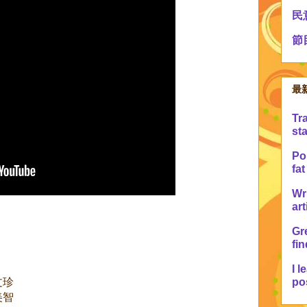
民
節
最
Tr
sta
Po 
fat
Wr
art
Gre
fin
I l
文珍
pos
美智