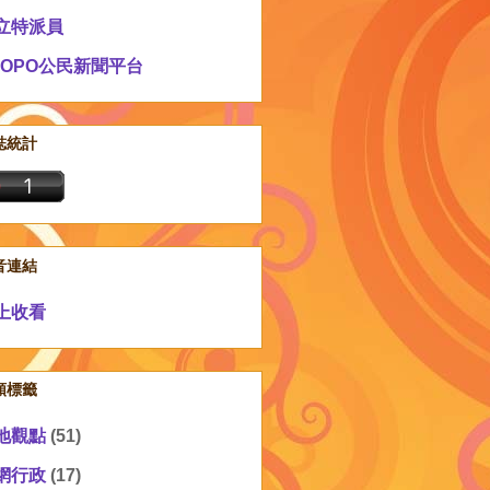
立特派員
EOPO公民新聞平台
誌統計
音連結
上收看
類標籤
地觀點
(51)
網行政
(17)