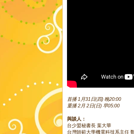
首播 1月31日(四) 晚20:00
重播 2月 2日(日) 早05:00
與談人：
台少盟秘書長 葉大華
台灣師範大學機電科技系主任 