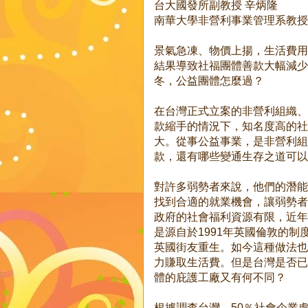
台大國發所副教授 辛炳隆
南華大學非營利事業管理系教授
景氣急凍、物價上揚，生活費用
結果導致社福團體善款大幅減少
冬，公益團體怎麼過？
在台灣正式立案的非營利組織、
款縮手的情況下，知名度高的社
大。從事公益事業，是非營利組
款，還有哪些變通生存之道可以
對許多弱勢者來說，他們的潛能
找到合適的就業機會，讓弱勢者
政府的社會福利資源有限，近年
是源自於1991年英國倫敦的
英國街友重生。如今這種做法也
力賺取生活費。但是台灣是否已
體的庇護工廠又有何不同？
根據調查台灣，50％社會企業處