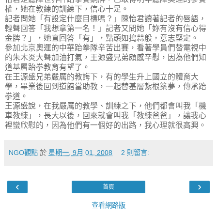
權，她在教練的訓練下，信心十足。
記者問她「有設定什麼目標嗎？」陳怡君讀著記者的唇語，
輕聲回答「我想拿第一名！」記者又問她「妳有沒有信心得
金牌？」，她直回答「有」，點頭如搗蒜般，意志堅定。
參加北京奧運的中華跆拳隊辛苦出賽，看著學員們替電視中
的朱木炎大聲加油打氣，王源盛兄弟頗感辛慰，因為他們知
道基層跆拳教育有望了。
在王源盛兄弟嚴厲的教誨下，有的學生升上國立的體育大
學，畢業後回到道館當助教，一起替基層紮根築夢，傳承跆
拳道。
王源盛說，在我嚴厲的教學、訓練之下，他們都會叫我「機
車教練」，長大以後，回來就會叫我「教練爸爸」，讓我心
裡蠻欣慰的，因為他們有一個好的出路，我心理就很高興。
NGO觀點
於
星期一, 9月 01, 2008
2 則留言:
‹
›
首頁
查看網路版