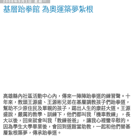
2008年9月1日 星期一
基層跆拳館 為奧運築夢紮根
高雄縣內社區活動中心內，傳來一陣陣跆拳道的練習聲。十
年來，教頭王源盛、王源彬兄弟在基層調教孩子們跆拳道，
幫助不少原住民及單親的孩子，踢出人生的康莊大道。王源
盛說，嚴厲的教學、訓練下，他們都叫我「機車教練」，長
大以後，回來就會叫我「教練爸爸」，讓我心裡蠻辛慰的。
因為學生大學畢業後，會回到道館當助教，一起和他們替基
層紮根築夢，傳承跆拳道。