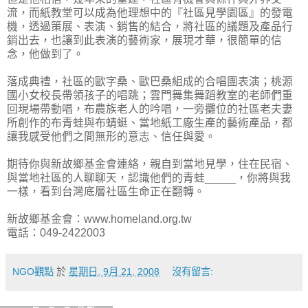
流，而紙教堂可以成為他理想中的『社區見學園區』的發電
機，透過策展、表演、銷售的結合，將社區的議題及產品行
銷出去，也讓到此表演的藝術家，展現才華，很簡單的信
念，他做到了。
落成典禮，社區的歐字桑、歐巴桑組成的合唱團表演；桃源
國小女校長帶領孩子的唱跳；雲門舞集舞蹈教室的老師們重
回現場帶動唱，布農族老人的吟唱，一旁攤位的社區老夫妻
所創作的布青蛙與布蜻蜓、當地紙工廠生產的藝術產品，都
讓我感受他們之間無形的意志、信任與愛。
期待你與新故鄉基金會連絡，親自到當地見學，住在民宿、
與當地社區的人聊聊天，認識他們的青蛙_____，你將與我
一樣，看到台灣底層社區生命正在翻轉。
新故鄉基金會：www.homeland.org.tw
電話：049-2422003
NGO觀點
於
星期日, 9月 21, 2008
沒有留言: