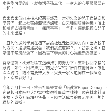
水幾隻可愛的蛙，就養活子孫三代，一家人的心更緊緊繫在
一起。
官家官家億向主持人紀惠容談及，當初失業的兒子官裕富和
學員們一起上社區總體營造課程，白天種樹培養物種，晚上
和老師去觀察青蛙，「無所事事」一年多，讓他很擔心兒子
的未來出路。
直到他遇到學員在樹下討論社區走出來的方向，因為找不
到方向，邊思索邊說著「我們該怎麼辦？」。訪談之際，官
家億不禁潸然淚下，因為當下學員的用心讓他頗為感動。
官家億說，桃米社區在這群推手的努力下，重新找回幸福的
感覺。如今，回故鄉打拚的兒子官裕富陪伴在他身邊，讓他
深深覺得「錢不需要賺太多，只要一家人能同在一個屋簷
下，幸福就好！」
今年九月廿一日，桃米社區聳立著「紙教堂Paper Dome」，
它是起日本阪神大地震中象徵社區重生精神，現在桃米社區
承接，成為社區精神堡壘，實際生活成果的展示平面，對外
聯結的管道。