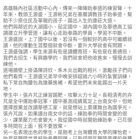
高雄縣內社區活動中心內，傳來一陣陣跆拳道的練習聲，十
年來，教頭王源盛、王源彬兄弟在基層調教孩子跆拳道，幫
助不少原住民及單親的孩子，踢出人生的康莊大道。
他們與鄰近的大湖國小、茄定國中、湖內國中及華德高工協
調建立升學管道，讓有心走跆拳路的學員，學習不中斷。
王源盛說，上了國中以後，若沒有一個較好的高中可繼續就
讀，他的運動生涯整個就會中斷，要升大學就會有問題。
王源盛強調，學生來源有些是讀體育班，有些是在普通班，
我們去招生，有興趣學的，我們就會把他收進來，慢慢去訓
練他。
道場牆壁上掛滿陳詩欣、朱木炎出戰的相片，激勵孩子們向
他們看齊。王源盛兄弟早中晚安排超過六小時的紮實訓練，
私下常自掏腰包為燉藥進補，希望他們未來能踢出一片天
地。
學生中，張卉芃正練習踢靶，攻擊火力十足。長相清秀的卉
芃是全中運跆拳冠軍，國中基測成績篤定上台南女中，但她
選擇放棄並改讀華德工家，就是想站上奧運舞台為國爭光。
張卉芃說，如果讀台南女中的話，練跆拳的時間會變的很
少，課業壓力也會變大。我從國中時就開始練跆拳，已花很
多時間在上面，我不要放棄。
另一名表現出色的學生，是剛考上台灣體育大學的陳怡君。
怡君是聽障世界杯跆拳賽銅牌，已取得明年聽障奧運的參賽