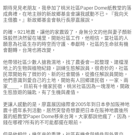
期待見見老朋友，我參加了桃米社區Paper Dome紙教堂的落
成典禮，在地主辦的新故鄉基金會讓我感動不已。『我向天
主借膽。』新故鄉基金會執行長廖嘉展說。
的確，921地震，讓他的家震毀了，身無分文的他與妻子顏新
珠毅然決然留在埔里，開始社區工作，他相信，當社區的人
願意為社區生存的時空而守護、奉獻時，社區的生命就有機
會翻轉，台灣也將改變，
他帶領社區少數人搶救濕地，找了農委會一起整理、建檔溼
地上的生物與植物紀錄，訓練生態解說員，很奇妙的，社區
民眾開始有了微妙的、新的社會關係，從擔任解說員開始，
他們意識到愛自己的土地，開始有人回鄉建民宿，一家、兩
家____，目前有十幾家民宿，桃米社區因為一塊溼地，開啟
生態旅遊的鑰匙，有了生機與產值。
更讓人感動的是，廖嘉展因緣際會2005年到日本參加阪神地
震十週年系列活動，居然突發奇想要把日本在阪神地震後所
蓋的紙教堂Paper Dome移來台灣。大家都說他瘋了，因為，
錢在哪裡?所有的不可能都擺在眼前。
但是他相信，幾年來的重建，社區有機會與條件與外界交