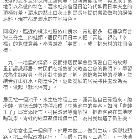
沒落的澀水皇茶及陶土藝術等，重新提振起來，再度成了當
地引以為傲的特色。澀水紅茶曾是日治時代進貢日本天皇的
頂極好茶，澀水的黏土白灰土則是長年提供鶯歌做陶的絕佳
原料，現在都是澀水的在地特色。
同樣的，臨近的桃米社區依山傍水，青蛙很多，這裡孕育台
灣三分之二的蛙類，居民引用日本人把「青蛙」視為「幸
福」的象徵意義，奉青蛙為「老闆」，成了桃米村的註冊商
標。
九二一地震的傷痛，反而讓居民學會重新愛自己的故鄉，
重新認識鄰居。村民們在新故鄉文教基金會的帶領下，學習
成為生態解員，善用對生態的了解，還搶救當地的溼地，並
結合好山好水，創造生計，返鄉發展的居民將住處改為民
宿，做起「就地保育」。
居民挖一個池子，水生植物種上去，讓青蛙自己靠過來，腹
斑蛙、貢德氏蛙等物種都成了生態池中的貴客。如同「青蛙
王子」邱富添所言，村民透過導覽解說，把遊客留在當地吃
喝玩樂，青蛙的經濟產值增值廿倍，為村民增造了新生機。
官裕富也是一個例子，他原本做工，做到生病，返鄉找頭
路，把三合院改為民宿，「瓦房、古厝、三合院」，一塘池