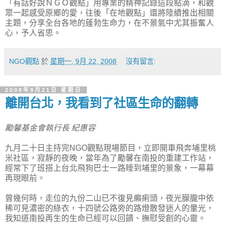
「有話好說ＮＧＯ觀點」用專業的精神記錄這段點滴，和觀
眾一起感受原鄉的愛，往後「在地觀點」還將陸續推出相關
主題，分享全台各地的蓬勃生命力，在不景氣中尤其振奮人
心，予人省思。
NGO觀點
於
星期一, 9月 22, 2008
沒有留言:
2008年9月21日 星期日
離開台北，我看到了社區生命的翻轉
勵馨基金會執行長 紀惠容
九月二十日主持完NGO觀點現場節目，立即開車飛奔埔里桃
米社區，寂靜的夜晚，當年為了勵馨在南投的重建工作站，
經常下了班搭上台北飛狗巴士一路睡到埔里的景象，一幕幕
再現眼前。
曾幾何時，走位的九份二山已不復見癩痢頭，夜光朦朧中依
稀可見濃密的綠衣，十四號公路旁的路燈散發迷人的暈光，
我知道南投再生的生命已經可以回饋、撫慰受創的心靈。