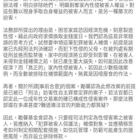
辦法裡，明白排除她們， 明顯剝奪家內性侵被害人權益。對
這些難以現身爭取自身權益的被害人而言，是另一種層次的
迫害。
法務部所提出的理由是，困苦家庭恐因經濟危機，刻意製造
性侵，藉此向政府求償換取金錢度日。我們認為這是非常錯
誤的思考方式，試想要申領這筆犯罪被害人補償，前提是該
案已先經刑法判決確認，而犯下性侵的父母，在被判處有期
徒刑並進而監禁後，家中的經濟將立即受到影響，在被害人
未得到金錢補償之前，就已產生重大損失，如何能因此改善
經濟？而「真正的」家內性侵被害人，若因此少數極端案
例，而全數被排除在補償範圍內，無異是因噎廢食的作法。
再者，關於所謂[事前合意]的個案，勵馨認為此修改案的前提
是已被已「刑法」妨害性自主罪章定罪的案子，若法官都已
認定此一位成年性交易案的確已構成性侵害案件，那麼法務
部還在多慮甚麼?難道連法官的判斷能力都質疑?
因此，勵馨基金會認為，只要經司法判定為性侵害案之被害
人，皆應納入「犯罪被害人保護法」補償對象。並應積極思
考如何制定相關配套措施，如信託管理，防範可能產生的道
德風險，而非設立排除條款。