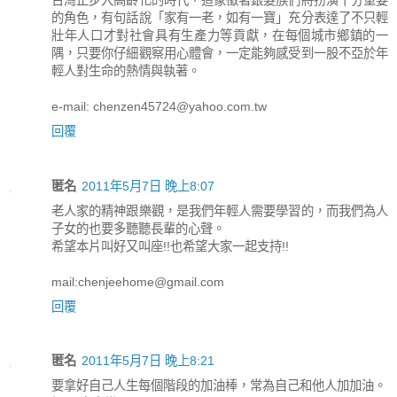
的角色，有句話說「家有一老，如有一寶」充分表達了不只輕
壯年人口才對社會具有生產力等貢獻，在每個城市鄉鎮的一
隅，只要你仔細觀察用心體會，一定能夠感受到一股不亞於年
輕人對生命的熱情與執著。
e-mail: chenzen45724@yahoo.com.tw
回覆
匿名
2011年5月7日 晚上8:07
老人家的精神跟樂觀，是我們年輕人需要學習的，而我們為人
子女的也要多聽聽長輩的心聲。
希望本片叫好又叫座!!也希望大家一起支持!!
mail:chenjeehome@gmail.com
回覆
匿名
2011年5月7日 晚上8:21
要拿好自己人生每個階段的加油棒，常為自己和他人加加油。