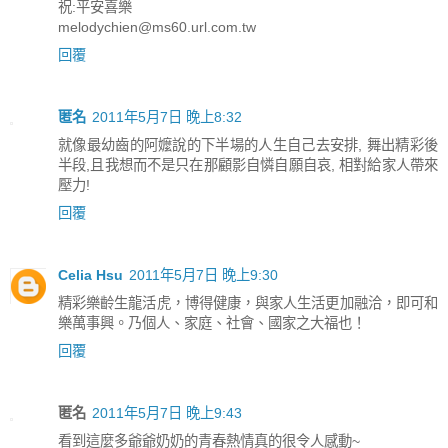
祝:平安喜樂
melodychien@ms60.url.com.tw
回覆
匿名
2011年5月7日 晚上8:32
就像最幼齒的阿嬤說的下半場的人生自己去安排, 舞出精彩後
半段,且我想而不是只在那顧影自憐自願自哀, 相對給家人帶來
壓力!
回覆
Celia Hsu
2011年5月7日 晚上9:30
精彩樂齡生龍活虎，博得健康，與家人生活更加融洽，即可和
樂萬事興。乃個人、家庭、社會、國家之大福也！
回覆
匿名
2011年5月7日 晚上9:43
看到這麼多爺爺奶奶的青春熱情真的很令人感動~