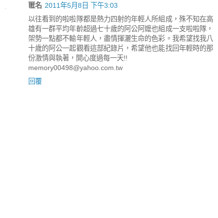
匿名
2011年5月8日 下午3:03
以往看到的啦啦隊都是熱力四射的年輕人所組成，殊不知在高
雄有一群平均年齡超過七十歲的阿公阿嬤也組成一支啦啦隊，
架勢一點都不輸年輕人，盡情揮灑生命的色彩。我希望找我八
十歲的阿公一起觀看這部紀錄片，希望他也能找回年輕時的那
份激情與執著，開心度過每一天!!
memory00498@yahoo.com.tw
回覆