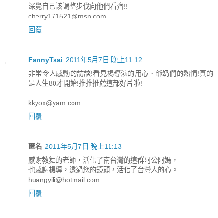
深覺自己該調整步伐向他們看齊!!
cherry171521@msn.com
回覆
FannyTsai
2011年5月7日 晚上11:12
非常令人感動的訪談!看見楊導演的用心、爺奶們的熱情!真的
是人生80才開始!推推推薦這部好片啦!
kkyox@yam.com
回覆
匿名
2011年5月7日 晚上11:13
感謝教舞的老師，活化了南台灣的這群阿公阿媽，
也感謝楊導，透過您的鏡頭，活化了台灣人的心。
huangyili@hotmail.com
回覆