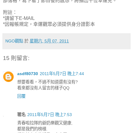
部落格，寫下看了節目後的感想，將抽出十位幸運兒。
附註：
*請留下E-MAIL
*因報帳規定，幸運觀眾必須提供身分證影本
NGO觀點
於
星期六, 5月 07, 2011
15 則留言:
asdf80730
2011年5月7日 晚上7:44
想要看看，不過不知道還有沒有?
看來都沒有人留言的樣子QQ
回覆
匿名
2011年5月7日 晚上7:53
青春啦拉隊的爺奶樂觀又健康,
都是我們的榜樣.