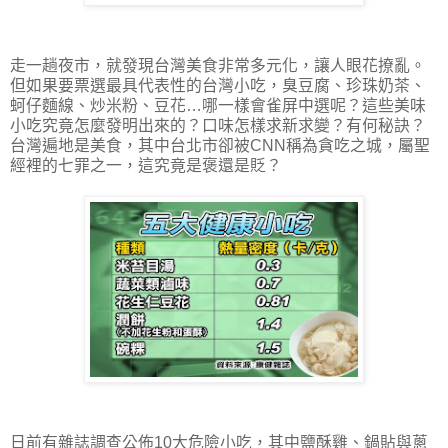
走一趟夜市，就發現台灣美食非常多元化，讓人眼花撩亂。
但如果要票選最具代表性的台灣小吃，臭豆腐、珍珠奶茶、
蚵仔麵線、炒米粉、豆花…哪一樣會雀屏中選呢？這些美味
小吃究竟怎麼發明出來的？口味怎樣求新求變？有何秘訣？
台灣遍地是美食，其中台北市卻被CNN稱為貪吃之城，屬聖
經裡的七罪之一，這究竟是褒還是貶？
日前有雜誌調查公佈10大危險小吃，其中鹽酥雞、鍋貼與蔥