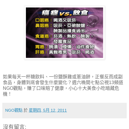
如果每天一杯糖飲料、一份鹽酥雞或蔥油餅，正餐反而成副
食品，身體到底會發生什麼變化？週六晚間七點公視13頻道
NGO觀點，賺了口味賠了健康，小心十大美食小吃暗藏危
機！
NGO觀點
於
星期四, 5月 12, 2011
沒有留言: