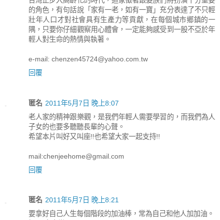
的角色，有句話說「家有一老，如有一寶」充分表達了不只輕
壯年人口才對社會具有生產力等貢獻，在每個城市鄉鎮的一
隅，只要你仔細觀察用心體會，一定能夠感受到一股不亞於年
輕人對生命的熱情與執著。
e-mail: chenzen45724@yahoo.com.tw
回覆
匿名
2011年5月7日 晚上8:07
老人家的精神跟樂觀，是我們年輕人需要學習的，而我們為人
子女的也要多聽聽長輩的心聲。
希望本片叫好又叫座!!也希望大家一起支持!!
mail:chenjeehome@gmail.com
回覆
匿名
2011年5月7日 晚上8:21
要拿好自己人生每個階段的加油棒，常為自己和他人加加油。