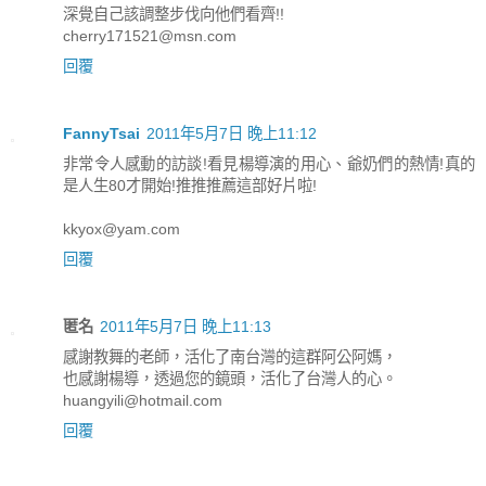
深覺自己該調整步伐向他們看齊!!
cherry171521@msn.com
回覆
FannyTsai
2011年5月7日 晚上11:12
非常令人感動的訪談!看見楊導演的用心、爺奶們的熱情!真的
是人生80才開始!推推推薦這部好片啦!
kkyox@yam.com
回覆
匿名
2011年5月7日 晚上11:13
感謝教舞的老師，活化了南台灣的這群阿公阿媽，
也感謝楊導，透過您的鏡頭，活化了台灣人的心。
huangyili@hotmail.com
回覆