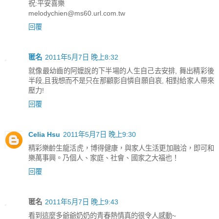
祝:平安喜樂
melodychien@ms60.url.com.tw
回覆
匿名
2011年5月7日 晚上8:32
就像最幼齒的阿嬤說的下半場的人生自己去安排, 舞出精彩後
半段,且我想而不是只在那顧影自憐自願自哀, 相對給家人帶來
壓力!
回覆
Celia Hsu
2011年5月7日 晚上9:30
精彩樂齡生龍活虎，博得健康，與家人生活更加融洽，即可和
樂萬事興。乃個人、家庭、社會、國家之大福也！
回覆
匿名
2011年5月7日 晚上9:43
看到這麼多爺爺奶奶的青春熱情真的很令人感動~