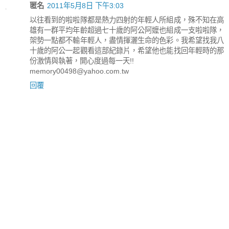
匿名
2011年5月8日 下午3:03
以往看到的啦啦隊都是熱力四射的年輕人所組成，殊不知在高
雄有一群平均年齡超過七十歲的阿公阿嬤也組成一支啦啦隊，
架勢一點都不輸年輕人，盡情揮灑生命的色彩。我希望找我八
十歲的阿公一起觀看這部紀錄片，希望他也能找回年輕時的那
份激情與執著，開心度過每一天!!
memory00498@yahoo.com.tw
回覆