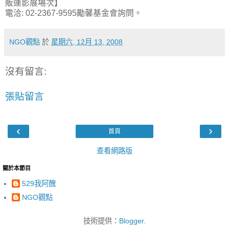
販運影展場次】
電洽: 02-2367-9595勵馨基金會詢問。
NGO觀點
於
星期六, 12月 13, 2008
沒有留言:
張貼留言
‹
›
首頁
查看網路版
關於本節目
529我阿醜
NGO觀點
技術提供：
Blogger
.