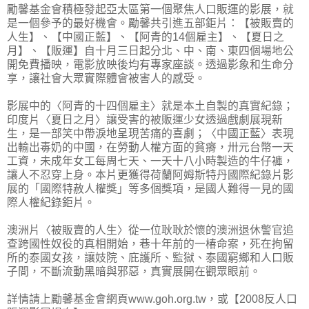
勵馨基金會積極發起亞太區第一個聚焦人口販運的影展，就
是一個參予的最好機會。勵馨共引進五部鉅片：【被販賣的
人生】、【中國正藍】、【阿青的14個雇主】、【夏日之
月】、【販運】自十月三日起分北、中、南、東四個場地公
開免費播映，電影放映後均有專家座談。透過影象和生命分
享，讓社會大眾實際體會被害人的感受。
影展中的〈阿青的十四個雇主〉就是本土自製的真實紀錄；
印度片〈夏日之月〉讓受害的被販運少女透過戲劇展現新
生，是一部笑中帶淚地呈現苦痛的喜劇；〈中國正藍〉表現
出輸出毒奶的中國，在勞動人權方面的貧瘠，卅元台幣一天
工資，未成年女工每周七天、一天十八小時製造的牛仔褲，
讓人不忍穿上身。本片更獲得荷蘭阿姆斯特丹國際紀錄片影
展的「國際特赦人權獎」等多個獎項，是國人難得一見的國
際人權紀錄鉅片。
澳洲片〈被販賣的人生〉從一位耿耿於懷的澳洲退休警官追
查跨國性奴役的真相開始，巷十年前的一椿命案，死在拘留
所的泰國女孩，讓妓院、庇護所、監獄、泰國窮鄉和人口販
子間，不斷流動黑暗與邪惡，真實展開在觀眾眼前。
詳情請上勵馨基金會網頁www.goh.org.tw，或【2008反人口