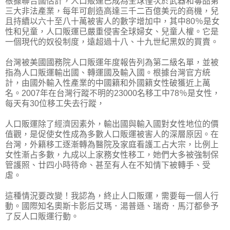
根據聯合國估計，人口販運已成為全球僅次於武器和毒品第
三大非法產業，每年可創造高達三千二百億美元的商機，兒
且持續以六十至八十萬被害人的數字增加中，其中80％是女
性和兒童，人口販運已嚴重侵害全球婦女、兒童人權。它是
一個現代的奴役制度，遠超過十八、十九世紀黑奴的買賣。
台灣被美國國務院人口販運年度報告列為第二級名單，並被
指為人口販運輸出國、轉運國及輸入國。根據台灣官方統
計，由國外輸入性產業的中國籍和外國籍女性破獲近上萬
名。2007年在台灣行蹤不明的23000名移工中78％是女性，
每天有30位移工失去行蹤，
人口販運除了經濟因素外，輸出國與輸入國對女性地位的價
值觀，是促使女性成為多數人口販運被害人的深層原因。在
台灣，外籍移工逐漸轉為醫院及家庭看護工占大宗，比例上
女性漸占多數，九成以上家務女性移工，她們大多被強制保
管護照、廿四小時待命、甚至有人在不知情下被轉手、受
虐。
這種情況要改變！我認為，終止人口販運，需要每一個人行
動。國際知名奧斯卡影后艾瑪．湯普遜、瑞奇．馬汀都參予
了反人口販運行動。