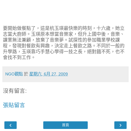
要開始做餐點了，這是杭玉瑛最快樂的時刻，十六歲，她立
志當大廚師。玉瑛原本想當音樂家，但升上國中後，音樂、
課業無法兼顧，放棄了音樂夢。試探性的參加職業學校課
程，發現對餐飲有興趣，決定走上餐飲之路。不同於一般的
升學路，玉瑛靠巧手慧心學得一技之長，絕對餓不死，也不
會找不到工作。
NGO觀點
於
星期六, 6月 27, 2009
沒有留言:
張貼留言
‹
›
首頁