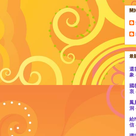
關
最
還
象
國
衷
鳳
洞
給
信
環