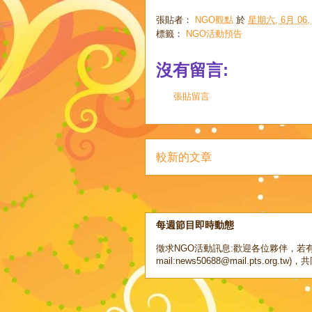
張貼者：
NGO觀點
於
星期六, 6月 06, 
標籤：
NGO活動預告
沒有留言:
張貼留言
較新的文章
每週節目即時動態
徵求NGO活動訊息:歡迎各位夥伴，若有
mail:news50688@mail.pts.org.tw)