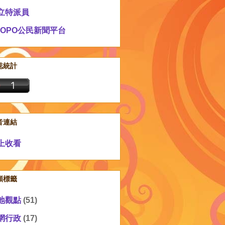
立特派員
EOPO公民新聞平台
誌統計
音連結
上收看
類標籤
地觀點
(51)
網行政
(17)