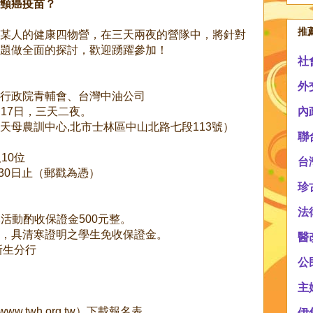
頸癌疫苗？
推
某人的健康四物營，在三天兩夜的營隊中，將針對
題做全面的探討，歡迎踴躍參加！
社
外
行政院青輔會、台灣中油公司
、17日，三天二夜。
內
天母農訓中心,北市士林區中山北路七段113號）
聯
10位
台
月30日止（郵戳為憑）
珍
法
本活動酌收保證金500元整。
，具清寒證明之學生免收保證金。
醫
新生分行
公
主
.twh.org.tw）下載報名表
伊