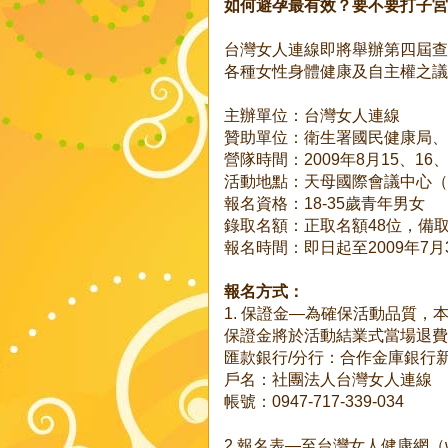
如何避孕最有效？要不要打子宮
台灣女人連線即將舉辦第四屆查
各種女性身體健康及自主權之議
主辦單位：台灣女人連線
贊助單位：衛生署國民健康局、
營隊時間：2009年8月15、16
活動地點：天母國際會議中心（
報名資格：18-35歲青年男女
錄取名額：正取名額48位，備取
報名時間：即日起至2009年7
報名方式：
1. 保證金—為確保活動品質，
保證金將於活動結業式當場退費
匯款銀行/分行：合作金庫銀行
戶名：社團法人台灣女人連線
帳號：0947-717-339-034
2.報名表—至台灣女人健康網（www