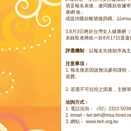
填妥報名表後，連同匯款收據寄至
康網 收」
或提供匯款帳號後四碼、以email方式寄
3.8月3日將於台灣女人健康網（ww
未錄取者將統一於8月17日退還
評選機制
：以報名先後順序為主
注意事項：
1. 報名後若因故無法參與課程
退費。
2. 若遇不可抗拒之因素，主
洽詢方式：
1. 電話洽詢－（02）2322-50
2. email－twl.twh@msa.hinet.n
3. 網站－ www.twh.org.tw