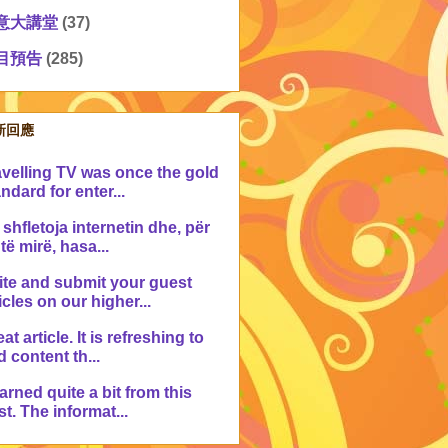
意大講堂
(37)
目預告
(285)
新回應
avelling TV was once the gold
ndard for enter...
shfletoja internetin dhe, për
 të mirë, hasa...
ite and submit your guest
icles on our higher...
at article. It is refreshing to
d content th...
earned quite a bit from this
t. The informat...