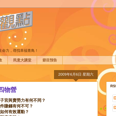
間生命力，尋找幸福青鳥！
政
民意大講堂
節目預告
2009年6月6日 星期六
R
四物營
子宮與賣勞力有何不同？
件賺錢有何不可？
如何有效運動？