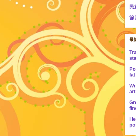
民
節
最
Tr
sta
Po 
fat
Wr
art
Gre
fin
I l
pos