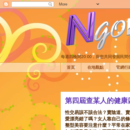
每週四晚間20:00，與您共同發掘民
首頁
在地觀點
官網行
第四屆查某人的健康
性交易該不該合法？賣陰道、賣
愛漂亮錯了嗎？女人靠自己的條
整型美容要注意什麼？平常在家