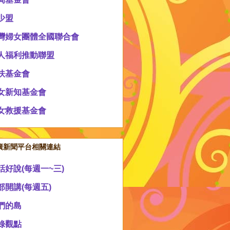
少盟
灣婦女團體全國聯合會
人福利推動聯盟
扶基金會
女新知基金會
女救援基金會
廣新聞平台相關連結
話好說(每週一~三)
部開講(每週五)
們的島
錄觀點