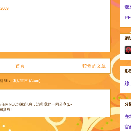
獨
2009
P
網
首頁
較舊的文章
影
訂閱：
張貼留言 (Atom)
線
分
任何NGO活動訊息，請與我們一同分享(E-
，共同參與!
在
官