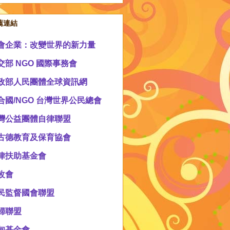
薦連結
會企業：改變世界的新力量
交部 NGO 國際事務會
政部人民團體全球資訊網
合國/NGO 台灣世界公民總會
灣公益團體自律聯盟
古德教育及保育協會
律扶助基金會
改會
民監督國會聯盟
婦聯盟
甸基金會