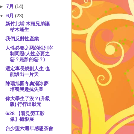
►
7月
(14)
▼
6月
(23)
新竹北埔 木頭兄弟讓
枯木逢生
我們反對性產業
人性必要之惡的性別宰
制問題(人性必要之
惡？是誰的惡？)
選定專長規劃人生 也
能烘出一片天
陳瑞旭圓冬奧溜冰夢
培養興趣抗失業
你大學生了沒？(升級
版) 行行出狀元
6/28 【看見勞工影
像】攝影展
台少盟六週年感恩茶會