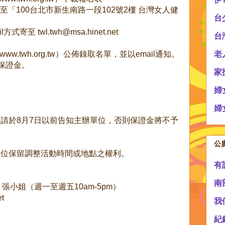
「100台北市新生南路一段102號2樓 台灣女人健
台
至 twl.twh@msa.hinet.net
台
w.twh.org.tw）公佈錄取名單，並以email通知。
老
保證金。
家
婦
婦
，請於8月7日以前告知主辦單位，否則保證金將不予
公
辦單位保留調整活動時間或地點之權利。
有
南
38 張小姐（週一至週五10am-5pm）
et
我
紀