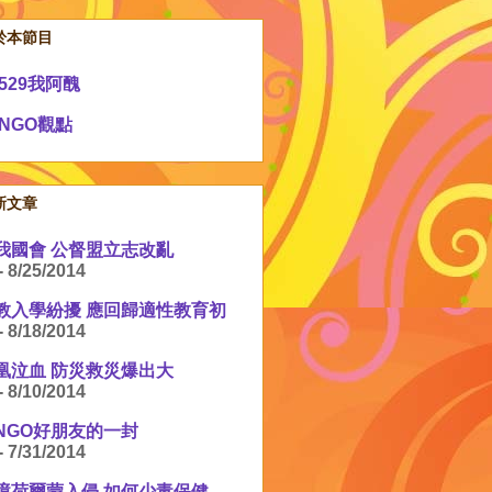
於本節目
529我阿醜
NGO觀點
新文章
我國會 公督盟立志改亂
- 8/25/2014
教入學紛擾 應回歸適性教育初
- 8/18/2014
凰泣血 防災救災爆出大
- 8/10/2014
NGO好朋友的一封
- 7/31/2014
境荷爾蒙入侵 如何少毒保健