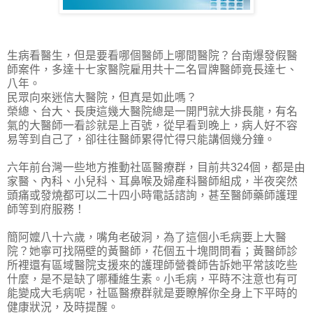
生病看醫生，但是要看哪個醫師上哪間醫院？台南爆發假醫
師案件，多達十七家醫院雇用共十二名冒牌醫師竟長達七、
八年。
民眾向來迷信大醫院，但真是如此嗎？
榮總、台大、長庚這幾大醫院總是一開門就大排長龍，有名
氣的大醫師一看診就是上百號，從早看到晚上，病人好不容
易等到自己了，卻往往醫師累得忙得只能講個幾分鐘。
六年前台灣一些地方推動社區醫療群，目前共324個，都是由
家醫、內科、小兒科、耳鼻喉及婦產科醫師組成，半夜突然
頭痛或發燒都可以二十四小時電話諮詢，甚至醫師藥師護理
師等到府服務！
簡阿嬤八十六歲，嘴角老破洞，為了這個小毛病要上大醫
院？她寧可找隔壁的黃醫師，花個五十塊問問看；黃醫師診
所裡還有區域醫院支援來的護理師營養師告訴她平常該吃些
什麼，是不是缺了哪種維生素。小毛病，平時不注意也有可
能變成大毛病呢，社區醫療群就是要瞭解你全身上下平時的
健康狀況，及時提醒。