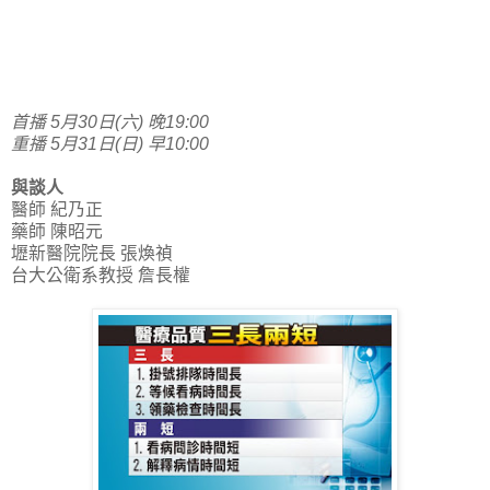
首播 5月30日(六) 晚19:00
重播 5月31日(日) 早10:00
與談人
醫師 紀乃正
藥師 陳昭元
壢新醫院院長 張煥禎
台大公衛系教授 詹長權