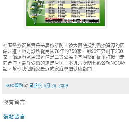
社區醫療群其實是基層診所防止被大醫院搜刮醫療資源的團
結之道。地方診所從民國78年的750家，到96年只剩下250
家，偏遠地區民眾難道是二等公民？基層醫師從單打獨鬥走
向合作，最終受惠的還是居民！本週六晚間七點公視NGO觀
點，幫你找個離家最近的家庭專屬健康顧問！
NGO觀點
於
星期四, 5月 28, 2009
沒有留言:
張貼留言