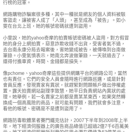
行榜的冠軍。
網路購物詐騙案很多種，其中一種就是網友的個人資料被駭
客盜走，讓被害人成了「人頭」，甚至成為「被告」。如小
雯在台北上班，她的帳號密碼就遭到盜用。
小雯說，她的yahoo奇摩的拍賣帳號密碼被人盜用，對方假冒
她的身分上網拍賣，惡意詐欺收錢不出貨，受害者氣不過，
去台南永康分局去報案後，害她變成被告，被傳喚到台南做
筆錄。小雯氣憤表示，她南北奔波做筆錄，一天就過去了，
還得付擔車資，時間、金錢都是損失。
像pchome、yahoo奇摩這些提供網購平台的網路公司，當然
也有責任。它們的安全人員會隨時進行網路巡邏，或是針對
會員反應，發現賣家有異狀，就趕緊對問題帳戶做出停權處
置。露天拍賣網站副理李致慧，她平日負責網站內異狀的處
理。她舉例，若一名賣家之前都是賣某某東西，如果突然轉
換成一個高風險的商品，就可能有問題，我們就會多注意，
看他的帳號、密碼是不是遭到盜用了。
網路防毒軟體業者賽門鐵克估計，2007下半年到2008年上半
年，地下經濟伺服器上的廣告商品總值已超過2億7千6百萬美