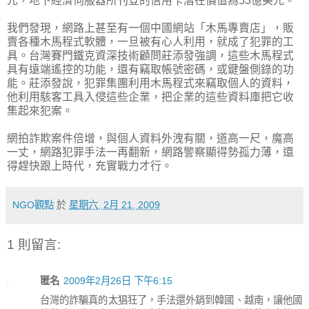
元，地下經濟伺服器所刊登的信用卡潛在價值為53億美元。
我們發現，網路上甚至有一個中國網站「木馬專賣店」，販
賣各種木馬程式軟體，一旦被有心人利用，就成了犯罪的工
具。台灣賽門鐵克資深技術顧問莊添發強調，這些木馬程式
具有遠端遙控的功能，還有竊取帳號密碼，或鍵盤側錄的功
能。莊添發說，犯罪集團利用木馬程式來竊取個人的資料，
他利用駭客工具入侵這些企業，把企業的這些資料庫把它收
集起來犯案。
網拍詐欺案件倍增，與個人資料外洩有關，道高一尺，魔高
一丈，網路犯罪手法一再翻新，網路警察顯得勢孤力薄，還
得趕快跟上時代，充實戰力才行。
NGO觀點
於
星期六, 2月 21, 2009
1 則留言:
匿名
2009年2月26日 下午6:15
台灣的詐騙真的太猖狂了，手法還外銷到韓國、越南，讓他國