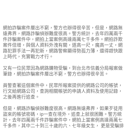
網拍詐騙案件層出不窮，警方也辦得很辛苦，但是，網路無
遠弗界，網路詐騙偵辦難度很高。警方統計，去年四萬兩千
件詐騙案件中，網拍上當案例高達兩萬七千多件。網拍詐欺
案件倍增，與個人資料外洩有關，道高一尺，魔高一丈，網
路犯罪手法一再犯新，網路警察顯得勢孤力薄，還得趕快跟
上時代，充實戰力才行。
又有一位民眾因為網路購物受騙，到台北市信義分局報案做
筆錄，網拍詐騙案件層出不窮，警方也辦得很辛苦。
員警查著這個案件中，民眾所報案提供的網路公司的帳號，
行文給網路公司，查詢相關帳號的申請人資料及使用記錄，
之後再進行追查。
但是，網路詐騙偵辦難度很高。網路無遠弗界，如果歹徒用
盜來的帳號密碼，ip一查在境外，追查上就很困難。警方統
計，去年四萬兩千件詐騙案件中，網拍上當案例高達兩萬七
千多件，其中二十到三十歲的六、七年級女生， 更是受騙排