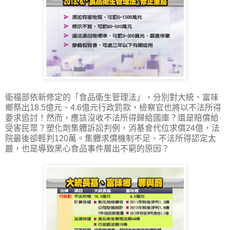
衛福部依新修定的「食品衛生管理法」，分別對大統、富味
鄉祭出18.5億元、4.6億元行政罰款，檢察官也將以不法所得
要求追討！然而，應該沒收不法所得歸給國庫？還是賠償給
受害民眾？塑化劑集體訴訟判例，消基會代位求償24億，法
院最後卻輕判120萬。集體求償機制不足、不法所得認定太
嚴，也是導致黑心食品事件層出不窮的原因？