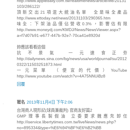
http://www.appledaily.com.tw/realtimenews/article/life/20131
103/286122/
頂新交出21項混大統油名單 全是味全產品
http://www.ettoday.net/news/20131103/290365.htm
味全：下架油品僅佔營收0.3%，影響估有限
http://www.moneydj.com/KMDJ/News/NewsViewer.aspx?
a=f7d07b91-e677-447b-92e7-70ca41e8920d
妳應該看看這個
抗不景氣 一元速食正夯
http://dailynews.sina.com/bg/news/usa/worldjournal/su/2012
0322/11503251873.html
一元菜單 （便宜的代價）YouTube
http://www.youtube.com/watch?v=4A75NNUiBz8
回覆
匿名
2013年11月4日 下午2:06
台灣商人現形記(球員兼裁判) 官商友好篇2
GMP理事長製假油 立委要求魏應充卸任
http://iservice.libertytimes.com.tw/liveNews/news.php?
no=895334&type=%E6%94%BF%E6%B2%BB