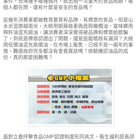
事件。台灣幾乎每幾個月，就出現一次重大的食品問題，每
個人都在問，還有什麼是安全的食品嗎？
這幾年消費者都被教育要買有品牌、有標章的食品，但是山
水米混掺越南米，大統用銅葉綠素偽造假橄欖油，富味鄉用
棉籽油混充麻油，讓消費者深深覺得被品牌和標章給欺騙
了。到底是標章認證出了問題，還是追蹤稽核有漏洞？大統
用低價油混充高價油、在市場上販售、已經不是一兩年的事
情，難道政府完全都沒有查覺異狀嗎？檢驗確認油品的成
份，真的那麼困難嗎？
面對立委抨擊食品GMP認證制度形同具文，衛生福利部長邱