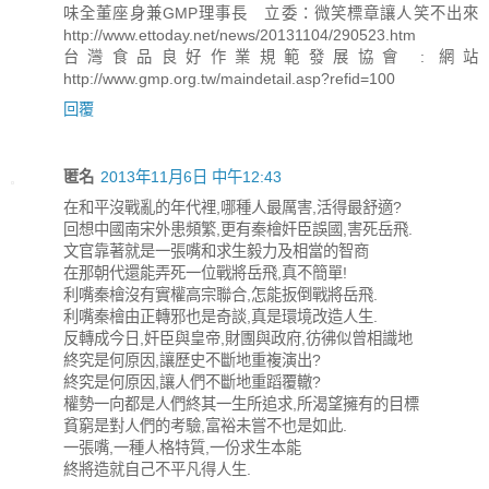
味全董座身兼GMP理事長 立委：微笑標章讓人笑不出來
http://www.ettoday.net/news/20131104/290523.htm
台灣食品良好作業規範發展協會 : 網站
http://www.gmp.org.tw/maindetail.asp?refid=100
回覆
匿名
2013年11月6日 中午12:43
在和平沒戰亂的年代裡,哪種人最厲害,活得最舒適?
回想中國南宋外患頻繁,更有秦檜奸臣誤國,害死岳飛.
文官靠著就是一張嘴和求生毅力及相當的智商
在那朝代還能弄死一位戰將岳飛,真不簡單!
利嘴秦檜沒有實權高宗聯合,怎能扳倒戰將岳飛.
利嘴秦檜由正轉邪也是奇談,真是環境改造人生.
反轉成今日,奸臣與皇帝,財團與政府,彷彿似曾相識地
終究是何原因,讓歷史不斷地重複演出?
終究是何原因,讓人們不斷地重蹈覆轍?
權勢一向都是人們終其一生所追求,所渴望擁有的目標
貧窮是對人們的考驗,富裕未嘗不也是如此.
一張嘴,一種人格特質,一份求生本能
終將造就自己不平凡得人生.