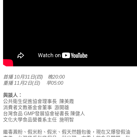
首播 10月31日(四) 晚20:00
重播 11月2日(日) 早05:00
與談人：
公共衛生促進協會理事長 陳美霞
消費者文教基金會董事 游開雄
台灣食品 GMP發展協會祕書長 陳健人
文化大學食品營養系主任 施明智
繼毒澱粉、假米粉、假米、假天然麵包後，現在又爆發假油