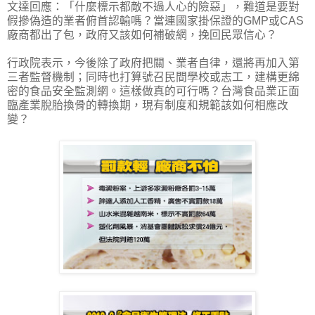
文達回應：「什麼標示都敵不過人心的險惡」，難道是要對
假摻偽造的業者俯首認輸嗎？當連國家掛保證的GMP或CAS
廠商都出了包，政府又該如何補破網，挽回民眾信心？
行政院表示，今後除了政府把關、業者自律，還將再加入第
三者監督機制；同時也打算號召民間學校或志工，建構更綿
密的食品安全監測網。這樣做真的可行嗎？台灣食品業正面
臨產業脫胎換骨的轉換期，現有制度和規範該如何相應改
變？