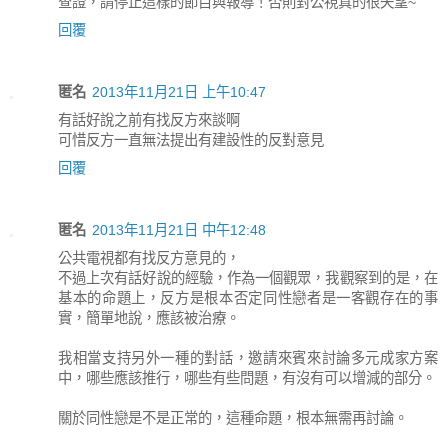
查證，請停止這樣的節目與報導！否則對公視真的很失望~
回覆
匿名
2013年11月21日 上午10:47
有話好說之前有找反方來談啊
可惜反方一直無法提出有建設性的反對意見
回覆
匿名
2013年11月21日 中午12:48
公共電視都有找反方意見的，
不過上次有話好說的經驗，作為一個觀眾，我觀察到的是，在
基本的命題上，反方是根本否定同性戀者是一客觀存在的事
實，簡單地說，應該被治療。
我相當支持另外一種的對話，邀請來賓來討論多元成家方案
中，哪些應該推行，哪些有些問題，有沒有可以增減的部分。
關於同性戀是不是正常的，這種命題，根本無需再討論。