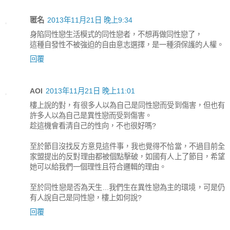
匿名
2013年11月21日 晚上9:34
身陷同性戀生活模式的同性戀者，不想再做同性戀了，
這種自發性不被強迫的自由意志選擇，是一種須保護的人權。
回覆
AOI
2013年11月21日 晚上11:01
樓上說的對，有很多人以為自己是同性戀而受到傷害，但也有
許多人以為自己是異性戀而受到傷害。
趁這機會看清自己的性向，不也很好嗎?
至於節目沒找反方意見這件事，我也覺得不恰當，不過目前全
家盟提出的反對理由都被個點擊破，如國有人上了節目，希望
她可以給我們一個理性且符合邏輯的理由。
至於同性戀是否為天生...我們生在異性戀為主的環境，可是仍
有人說自己是同性戀，樓上如何說?
回覆