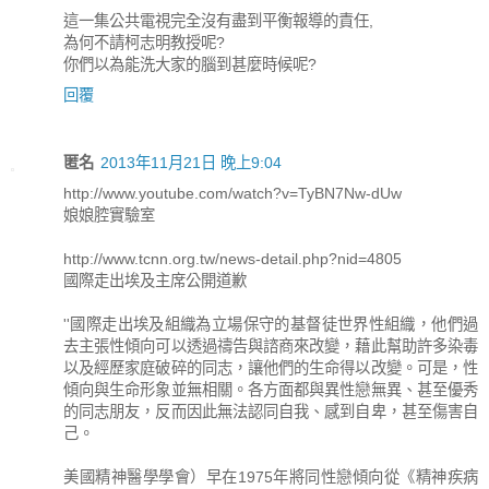
這一集公共電視完全沒有盡到平衡報導的責任,
為何不請柯志明教授呢?
你們以為能洗大家的腦到甚麼時候呢?
回覆
匿名
2013年11月21日 晚上9:04
http://www.youtube.com/watch?v=TyBN7Nw-dUw
娘娘腔實驗室
http://www.tcnn.org.tw/news-detail.php?nid=4805
國際走出埃及主席公開道歉
''國際走出埃及組織為立場保守的基督徒世界性組織，他們過
去主張性傾向可以透過禱告與諮商來改變，藉此幫助許多染毒
以及經歷家庭破碎的同志，讓他們的生命得以改變。可是，性
傾向與生命形象並無相關。各方面都與異性戀無異、甚至優秀
的同志朋友，反而因此無法認同自我、感到自卑，甚至傷害自
己。
美國精神醫學學會）早在1975年將同性戀傾向從《精神疾病