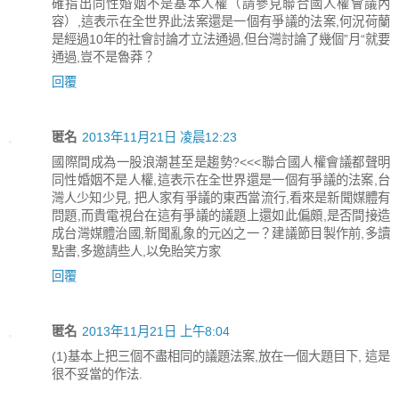
確指出同性婚姻不是基本人權（請參見聯合國人權會議內
容）,這表示在全世界此法案還是一個有爭議的法案,何況荷蘭
是經過10年的社會討論才立法通過,但台灣討論了幾個”月“就要
通過,豈不是魯莽？
回覆
匿名
2013年11月21日 凌晨12:23
國際間成為一股浪潮甚至是趨勢?<<<聯合國人權會議都聲明
同性婚姻不是人權,這表示在全世界還是一個有爭議的法案,台
灣人少知少見, 把人家有爭議的東西當流行,看來是新聞媒體有
問題,而貴電視台在這有爭議的議題上還如此偏頗,是否間接造
成台灣媒體治國,新聞亂象的元凶之一？建議節目製作前,多讀
點書,多邀請些人,以免貽笑方家
回覆
匿名
2013年11月21日 上午8:04
(1)基本上把三個不盡相同的議題法案,放在一個大題目下, 這是
很不妥當的作法.