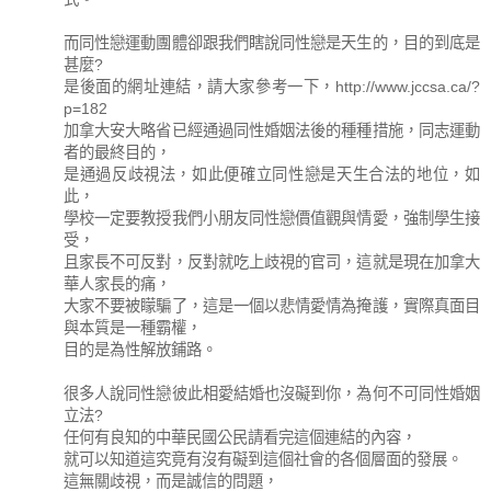
而同性戀運動團體卻跟我們瞎說同性戀是天生的，目的到底是
甚麼?
是後面的網址連結，請大家參考一下，http://www.jccsa.ca/?
p=182
加拿大安大略省已經通過同性婚姻法後的種種措施，同志運動
者的最終目的，
是通過反歧視法，如此便確立同性戀是天生合法的地位，如
此，
學校一定要教授我們小朋友同性戀價值觀與情愛，強制學生接
受，
且家長不可反對，反對就吃上歧視的官司，這就是現在加拿大
華人家長的痛，
大家不要被矇騙了，這是一個以悲情愛情為掩護，實際真面目
與本質是一種霸權，
目的是為性解放鋪路。
很多人說同性戀彼此相愛結婚也沒礙到你，為何不可同性婚姻
立法?
任何有良知的中華民國公民請看完這個連結的內容，
就可以知道這究竟有沒有礙到這個社會的各個層面的發展。
這無關歧視，而是誠信的問題，