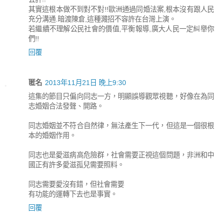
其實這根本做不到對不對!!歐洲通過同婚法案,根本沒有跟人民
充分溝通.暗渡陳倉,這種濺招不容許在台灣上演。
若繼續不理解公民社會的價值,平衡報導,廣大人民一定糾舉你
們!!
回覆
匿名
2013年11月21日 晚上9:30
這集的節目只偏向同志一方，明顯誤導觀眾視聽，好像在為同
志婚姻合法發聲、開路。
同志婚姻並不符合自然律，無法產生下一代，但這是一個很根
本的婚姻作用。
同志也是愛滋病高危險群，社會需要正視這個問題，非洲和中
國正有許多愛滋孤兒需要照料。
同志需要愛沒有錯，但社會需要
有功能的運轉下去也是事實。
回覆