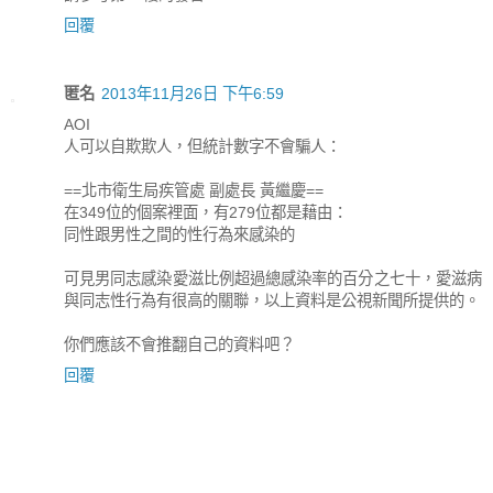
回覆
匿名
2013年11月26日 下午6:59
AOI
人可以自欺欺人，但統計數字不會騙人：
==北市衛生局疾管處 副處長 黃繼慶==
在349位的個案裡面，有279位都是藉由：
同性跟男性之間的性行為來感染的
可見男同志感染愛滋比例超過總感染率的百分之七十，愛滋病
與同志性行為有很高的關聯，以上資料是公視新聞所提供的。
你們應該不會推翻自己的資料吧？
回覆