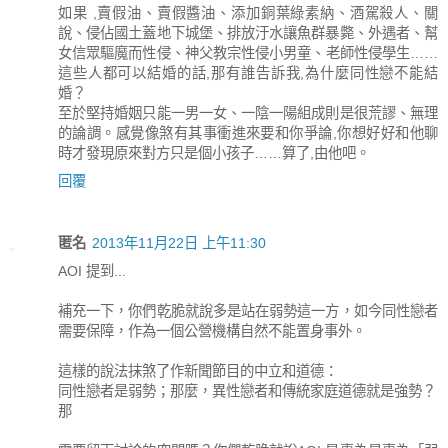
如果 ,賣假油、賣假醬油、添加銅葉綠素納、酒駕殺人、關
說、侵佔國土蓋地下城堡、排放汙水讓魚群暴斃、外遇者、幫
女信眾驅魔而性侵、神父教宗性侵小男童、老師性侵學生……
這些人都可以結婚的話,那有誰告訴我,為什麼同性戀不能結
婚？
至於堅持婚姻只能一男一女、一陰一陽組成則是很荒謬、無理
的論調。感覺像煞有其事衝進來要和你爭論,你想好好和他聊
時才發現原來對方只是個小孩子……算了,由他吧。
回覆
匿名
2013年11月22日 上午11:30
AOI 提到...
補充一下，你們乾脆就說多是站在弱勢這一方，如今同性戀者
需要保障，作為一個公營機構自然不能置身事外。
這樣的說法抹煞了作新聞節目的中立和道德：
同性戀者是弱勢；那麼，異性戀者和傳統家庭道德就是強勢？
那