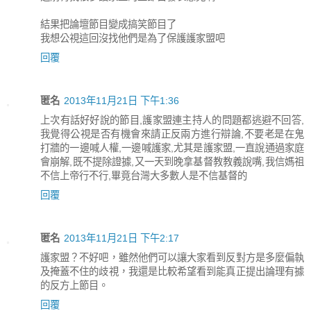
結果把論壇節目變成搞笑節目了
我想公視這回沒找他們是為了保護護家盟吧
回覆
匿名
2013年11月21日 下午1:36
上次有話好好說的節目,護家盟連主持人的問題都逃避不回答,
我覺得公視是否有機會來請正反兩方進行辯論,不要老是在鬼
打牆的一邊喊人權,一邊喊護家,尤其是護家盟,一直說通過家庭
會崩解,既不提除證據,又一天到晚拿基督教教義說嘴,我信媽祖
不信上帝行不行,畢竟台灣大多數人是不信基督的
回覆
匿名
2013年11月21日 下午2:17
護家盟？不好吧，雖然他們可以讓大家看到反對方是多麼偏執
及掩蓋不住的歧視，我還是比較希望看到能真正提出論理有據
的反方上節目。
回覆