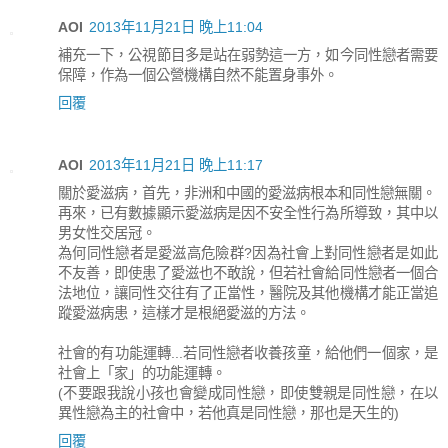
AOI
2013年11月21日 晚上11:04
補充一下，公視節目多是站在弱勢這一方，如今同性戀者需要
保障，作為一個公營機構自然不能置身事外。
回覆
AOI
2013年11月21日 晚上11:17
關於愛滋病，首先，非洲和中國的愛滋病根本和同性戀無關。
再來，已有數據顯示愛滋病是因不安全性行為所導致，其中以
男女性交居冠。
為何同性戀者是愛滋高危險群?因為社會上對同性戀者是如此
不友善，即使患了愛滋也不敢說，但若社會給同性戀者一個合
法地位，讓同性交往有了正當性，醫院及其他機構才能正當追
蹤愛滋病患，這樣才是根絕愛滋的方法。
社會的有功能運轉...若同性戀者收養孩童，給他們一個家，是
社會上「家」的功能運轉。
(不要跟我說小孩也會變成同性戀，即使雙親是同性戀，在以
異性戀為主的社會中，若他真是同性戀，那也是天生的)
回覆