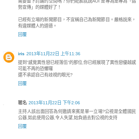
需要留下討論的空間嗎？你們乾脆就說AOI 是專為是專為「弱
勢宣傳」的媒體好了！
已經有立場的新聞節目，不宜稱自己為新聞節目。嚴格說來，
有違媒體人的道德。
回覆
iris
2013年11月22日 上午11:36
提到"感覺異性戀已經落伍"的那位,你已經展現了異性戀優越感
可能不再的恐懼囉
還不承認自己有歧視的眼光?
回覆
匿名
2013年11月22日 下午2:06
主持人該出面回答為何邀請來賓是單一立場?公視是全體國民
公器,如此使用公器,令人失望,姑負過去對公視的支持
回覆