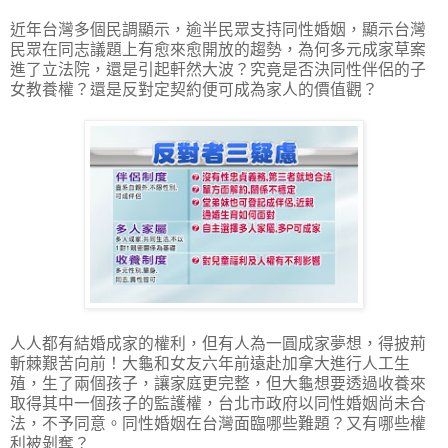
近年台灣多個民調顯示，逾半民眾支持同性婚姻，顯示台灣
民眾在同志議題上有愈來愈開放的趨勢，為何多元成家草案
進了立法院，還是引起軒然大波？究竟是否決同性伴侶的子
女教養權？還是反對定契約便可成為家人的價值觀？
人人都有結婚成家的權利，但有人為一圓成家夢想，得披荊
斬棘艱苦向前！大龜和女友六年前遠赴加拿大進行人工生
殖，生了兩個孩子，讓家庭更完整，但大龜想要透過收養來
取得其中一個孩子的監護權，台北市政府以同性婚姻尚未合
法，不予同意。同性婚姻在台灣面臨哪些難題？又有哪些權
利被剝奪？