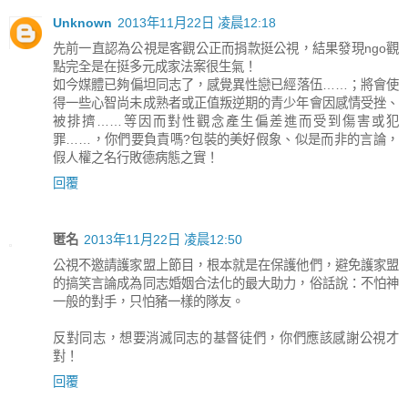
Unknown
2013年11月22日 凌晨12:18
先前一直認為公視是客觀公正而捐款挺公視，結果發現ngo觀
點完全是在挺多元成家法案很生氣！
如今媒體已夠偏坦同志了，感覺異性戀已經落伍……；將會使
得一些心智尚未成熟者或正值叛逆期的青少年會因感情受挫、
被排擠……等因而對性觀念產生偏差進而受到傷害或犯
罪……，你們要負責嗎?包裝的美好假象、似是而非的言論，
假人權之名行敗德病態之實！
回覆
匿名
2013年11月22日 凌晨12:50
公視不邀請護家盟上節目，根本就是在保護他們，避免護家盟
的搞笑言論成為同志婚姻合法化的最大助力，俗話說：不怕神
一般的對手，只怕豬一樣的隊友。
反對同志，想要消滅同志的基督徒們，你們應該感謝公視才
對！
回覆