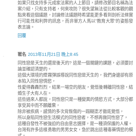
如果只找支持多元成家法案的人上節目，請修改節目名稱為法
案介紹，只有支持者，何來攻防？很失望無法從比較客觀的觀
點來看這個議題，討論修法議題時希望能更多看到剖析法條實
行可能性和利弊的訊息，而非單方人馬以"教育大眾"的姿態發
表言論。
回覆
匿名
2013年11月21日 晚上8:45
同性戀是天生的還是後天的? 這是一個關鍵的課題，必須要討
論並確認清楚的。
這個大環境的煙霧彈誤導說同性戀是天生的，我們身邊卻有原
本陷入同性戀情慾，
性愛得轟轟烈烈，結果一場空的朋友，覺悟後轉離同性戀，結
婚生子大有人在。
這些過來人都說，同性戀只是一種變異的情慾方式，大部分都
享受其中而不願離棄，
除非被疾病，感情的多次背叛傷的一蹋糊塗才徹底覺悟，
所以身陷同性戀生活模式的同性戀者，不想再做同性戀了，
這種自發性不被強迫的自由意志選擇，是一種須保護的人權。
台灣有許多這樣勇敢的男男女女，急於跳出這種毒藥情慾的模
式。