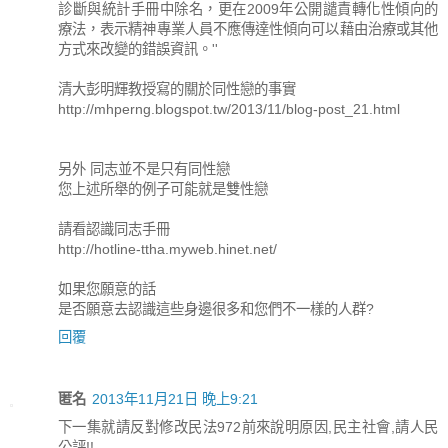
診斷與統計手冊中除名，更在2009年公開譴責轉化性傾向的
療法，表示精神專業人員不應傳達性傾向可以藉由治療或其他
方式來改變的錯誤資訊。''
清大彭明輝教授寫的關於同性戀的事實
http://mhperng.blogspot.tw/2013/11/blog-post_21.html
另外 同志並不是只有同性戀
您上述所舉的例子可能就是雙性戀
請看認識同志手冊
http://hotline-ttha.myweb.hinet.net/
如果您願意的話
是否願意去認識這些身邊很多和您們不一樣的人群?
回覆
匿名
2013年11月21日 晚上9:21
下一集就請反對修改民法972前來說明原因,民主社會,請人民
公評!!