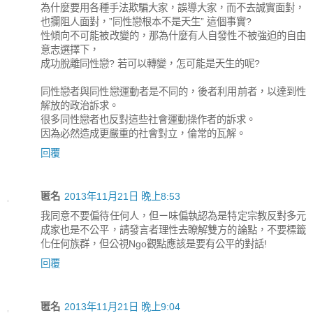
為什麼要用各種手法欺騙大家，誤導大家，而不去誠實面對，
也攔阻人面對，”同性戀根本不是天生” 這個事實?
性傾向不可能被改變的，那為什麼有人自發性不被強迫的自由
意志選擇下，
成功脫離同性戀? 若可以轉變，怎可能是天生的呢?
同性戀者與同性戀運動者是不同的，後者利用前者，以達到性
解放的政治訴求。
很多同性戀者也反對這些社會運動操作者的訴求。
因為必然造成更嚴重的社會對立，倫常的瓦解。
回覆
匿名
2013年11月21日 晚上8:53
我同意不要偏待任何人，但ㄧ味偏執認為是特定宗教反對多元
成家也是不公平，請發言者理性去瞭解雙方的論點，不要標籤
化任何族群，但公視Ngo觀點應該是要有公平的對話!
回覆
匿名
2013年11月21日 晚上9:04