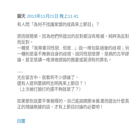
銀天
2013年11月21日 晚上11:41
有人問「為何不找護家盟的成員來上節目」？
原因很簡單，因為他們所提出的反對都沒有根據，純粹為反對
而反對。
一種是「我尊重同性戀...但是...」說一堆包裝過後的歧視；另
一種則是毫不掩飾自身的歧視，說同性戀是罪、是病的古早謬
論。甚至是講一堆滑坡謬誤的擔憂或莫須有的罪名。
----
光在留言中，就看到不少謬論了，
還有人提到要請柯志明再來上節目？！
（上次被打臉打的還不夠就是了？）
如果那些說要平衡報導的，自己能拋開那本舊書而提出什麼真
正的理論根據的話，才有上節目討論的必要吧！
回覆