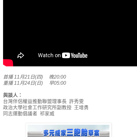
首播 11月21日(四) 晚20:00
重播 11月24日(日) 早05:00
與談人：
台灣伴侶權益推動聯盟理事長 許秀雯
政治大學社會工作研究所副教授 王增勇
同志運動倡議者 祁家威