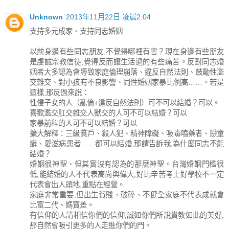
Unknown
2013年11月22日 凌晨2:04
支持多元成家、支持同志婚姻
以前身邊有些同志朋友,不覺得哪裡有害？現在身邊有些朋友
是虔誠宗教信徒,覺得反而讓生活過的有些痛苦。反對同志婚
姻者大多認為會導致家庭倫理崩落、違反自然法則、鼓勵性濫
交雜交、對小孩有不良影響、同性婚姻家暴比例高……。若是
這樣,那反過來說：
性侵子女的人（亂倫+違反自然法則）可不可以結婚？可以。
喜歡濫交肛交雜交人獸交的人可不可以結婚？可以
家暴前科的人可不可以結婚？可以
擴大解釋：三級貧戶、殺人犯、精神障礙、吸毒嗑藥者、戀童
癖、愛滋病患者……都可以結婚,那請告訴我,為什麼同志不能
結婚？
婚姻很神聖、但其實沒有認為的那麼神聖。台灣婚姻門檻很
低,能結婚的人不代表高尚與偉大,好比辛苦考上好學校不一定
代表會出人頭地,重點在經營。
家庭非常重要,但出生貧賤、破碎、不健全家庭不代表成就會
比富二代、媽寶差。
有信仰的人請相信你們的信仰,誠如你們所說貴教如此的美好,
那自然會吸引更多的人走進你們的門。