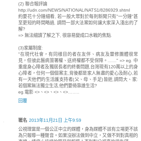
(2) 聯合報評論
http://udn.com/NEWS/NATIONAL/NATS1/8286929.shtml
約要花十分鐘細看, 若一般大眾對於每則新聞只有"一分鐘"甚
至更短的時間略過, 請問一部大法案如何讓大家深入淺出的了
解?
=> 無法細讀了解之下, 很容易變成口水戰的焦點.
(3)家屬制度:
"在現代社會，有同樣目的者在友伴、病友及靈修團體很常
見，但彼此醫病簽署權、送終權都不受保障。......." => eg. 中
重度身心障者及獨居長者的終養問題,台灣現有120萬以上的身
心障者，任何一個個案主,背後都是家人無盡的愛心及耐心,若
有一天他們的生活護支持者(父、母、手足)皆逝,請問大、家:
若個案無法獨立生活,他們要倚靠誰生活?
eg.電影 <>、<>、<>、<>……..
回覆
匿名
2013年11月21日 上午9:59
公視理當是一個公正中立的媒體，身為媒體不該有立場更不該
為只報導一種聲音。如果沒辦法做到中立，又做不到對真相的