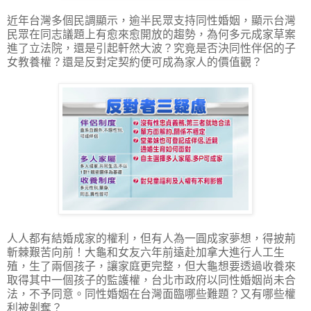
近年台灣多個民調顯示，逾半民眾支持同性婚姻，顯示台灣
民眾在同志議題上有愈來愈開放的趨勢，為何多元成家草案
進了立法院，還是引起軒然大波？究竟是否決同性伴侶的子
女教養權？還是反對定契約便可成為家人的價值觀？
人人都有結婚成家的權利，但有人為一圓成家夢想，得披荊
斬棘艱苦向前！大龜和女友六年前遠赴加拿大進行人工生
殖，生了兩個孩子，讓家庭更完整，但大龜想要透過收養來
取得其中一個孩子的監護權，台北市政府以同性婚姻尚未合
法，不予同意。同性婚姻在台灣面臨哪些難題？又有哪些權
利被剝奪？