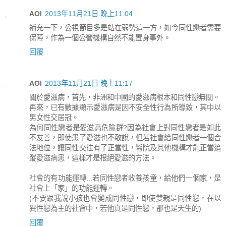
AOI
2013年11月21日 晚上11:04
補充一下，公視節目多是站在弱勢這一方，如今同性戀者需要
保障，作為一個公營機構自然不能置身事外。
回覆
AOI
2013年11月21日 晚上11:17
關於愛滋病，首先，非洲和中國的愛滋病根本和同性戀無關。
再來，已有數據顯示愛滋病是因不安全性行為所導致，其中以
男女性交居冠。
為何同性戀者是愛滋高危險群?因為社會上對同性戀者是如此
不友善，即使患了愛滋也不敢說，但若社會給同性戀者一個合
法地位，讓同性交往有了正當性，醫院及其他機構才能正當追
蹤愛滋病患，這樣才是根絕愛滋的方法。
社會的有功能運轉...若同性戀者收養孩童，給他們一個家，是
社會上「家」的功能運轉。
(不要跟我說小孩也會變成同性戀，即使雙親是同性戀，在以
異性戀為主的社會中，若他真是同性戀，那也是天生的)
回覆