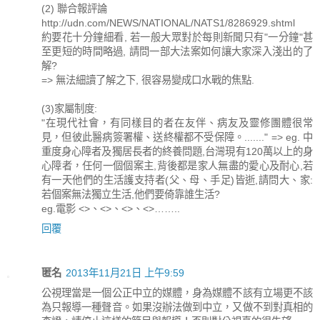
(2) 聯合報評論
http://udn.com/NEWS/NATIONAL/NATS1/8286929.shtml
約要花十分鐘細看, 若一般大眾對於每則新聞只有"一分鐘"甚
至更短的時間略過, 請問一部大法案如何讓大家深入淺出的了
解?
=> 無法細讀了解之下, 很容易變成口水戰的焦點.
(3)家屬制度:
"在現代社會，有同樣目的者在友伴、病友及靈修團體很常
見，但彼此醫病簽署權、送終權都不受保障。......." => eg. 中
重度身心障者及獨居長者的終養問題,台灣現有120萬以上的身
心障者，任何一個個案主,背後都是家人無盡的愛心及耐心,若
有一天他們的生活護支持者(父、母、手足)皆逝,請問大、家:
若個案無法獨立生活,他們要倚靠誰生活?
eg.電影 <>、<>、<>、<>……..
回覆
匿名
2013年11月21日 上午9:59
公視理當是一個公正中立的媒體，身為媒體不該有立場更不該
為只報導一種聲音。如果沒辦法做到中立，又做不到對真相的