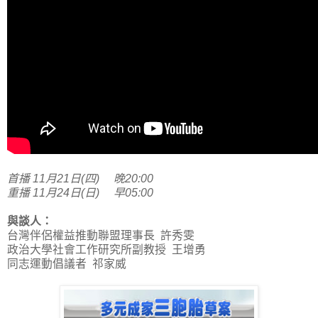
首播 11月21日(四) 晚20:00
重播 11月24日(日) 早05:00
與談人：
台灣伴侶權益推動聯盟理事長 許秀雯
政治大學社會工作研究所副教授 王增勇
同志運動倡議者 祁家威