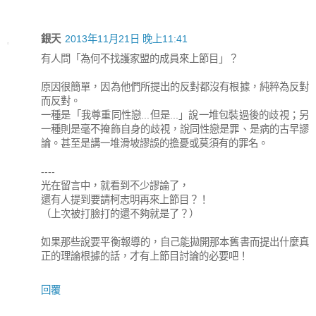
銀天
2013年11月21日 晚上11:41
有人問「為何不找護家盟的成員來上節目」？
原因很簡單，因為他們所提出的反對都沒有根據，純粹為反對
而反對。
一種是「我尊重同性戀...但是...」說一堆包裝過後的歧視；另
一種則是毫不掩飾自身的歧視，說同性戀是罪、是病的古早謬
論。甚至是講一堆滑坡謬誤的擔憂或莫須有的罪名。
----
光在留言中，就看到不少謬論了，
還有人提到要請柯志明再來上節目？！
（上次被打臉打的還不夠就是了？）
如果那些說要平衡報導的，自己能拋開那本舊書而提出什麼真
正的理論根據的話，才有上節目討論的必要吧！
回覆