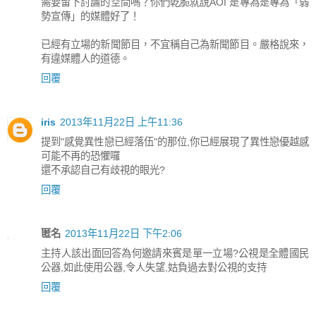
需要留下討論的空間嗎？你們乾脆就說AOI 是專為是專為「弱
勢宣傳」的媒體好了！
已經有立場的新聞節目，不宜稱自己為新聞節目。嚴格說來，
有違媒體人的道德。
回覆
iris
2013年11月22日 上午11:36
提到"感覺異性戀已經落伍"的那位,你已經展現了異性戀優越感
可能不再的恐懼囉
還不承認自己有歧視的眼光?
回覆
匿名
2013年11月22日 下午2:06
主持人該出面回答為何邀請來賓是單一立場?公視是全體國民
公器,如此使用公器,令人失望,姑負過去對公視的支持
回覆