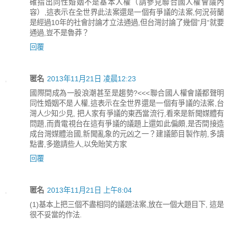
確指出同性婚姻不是基本人權（請參見聯合國人權會議內
容）,這表示在全世界此法案還是一個有爭議的法案,何況荷蘭
是經過10年的社會討論才立法通過,但台灣討論了幾個”月“就要
通過,豈不是魯莽？
回覆
匿名
2013年11月21日 凌晨12:23
國際間成為一股浪潮甚至是趨勢?<<<聯合國人權會議都聲明
同性婚姻不是人權,這表示在全世界還是一個有爭議的法案,台
灣人少知少見, 把人家有爭議的東西當流行,看來是新聞媒體有
問題,而貴電視台在這有爭議的議題上還如此偏頗,是否間接造
成台灣媒體治國,新聞亂象的元凶之一？建議節目製作前,多讀
點書,多邀請些人,以免貽笑方家
回覆
匿名
2013年11月21日 上午8:04
(1)基本上把三個不盡相同的議題法案,放在一個大題目下, 這是
很不妥當的作法.