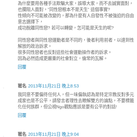
為什麼要用各種手法欺騙大家，誤導大家，而不去誠實面對，
也攔阻人面對，”同性戀根本不是天生” 這個事實?
性傾向不可能被改變的，那為什麼有人自發性不被強迫的自由
意志選擇下，
成功脫離同性戀? 若可以轉變，怎可能是天生的呢?
同性戀者與同性戀運動者是不同的，後者利用前者，以達到性
解放的政治訴求。
很多同性戀者也反對這些社會運動操作者的訴求。
因為必然造成更嚴重的社會對立，倫常的瓦解。
回覆
匿名
2013年11月21日 晚上8:53
我同意不要偏待任何人，但ㄧ味偏執認為是特定宗教反對多元
成家也是不公平，請發言者理性去瞭解雙方的論點，不要標籤
化任何族群，但公視Ngo觀點應該是要有公平的對話!
回覆
匿名
2013年11月21日 晚上9:04