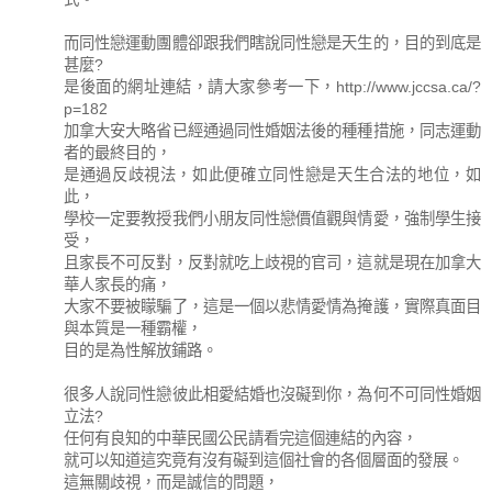
而同性戀運動團體卻跟我們瞎說同性戀是天生的，目的到底是
甚麼?
是後面的網址連結，請大家參考一下，http://www.jccsa.ca/?
p=182
加拿大安大略省已經通過同性婚姻法後的種種措施，同志運動
者的最終目的，
是通過反歧視法，如此便確立同性戀是天生合法的地位，如
此，
學校一定要教授我們小朋友同性戀價值觀與情愛，強制學生接
受，
且家長不可反對，反對就吃上歧視的官司，這就是現在加拿大
華人家長的痛，
大家不要被矇騙了，這是一個以悲情愛情為掩護，實際真面目
與本質是一種霸權，
目的是為性解放鋪路。
很多人說同性戀彼此相愛結婚也沒礙到你，為何不可同性婚姻
立法?
任何有良知的中華民國公民請看完這個連結的內容，
就可以知道這究竟有沒有礙到這個社會的各個層面的發展。
這無關歧視，而是誠信的問題，