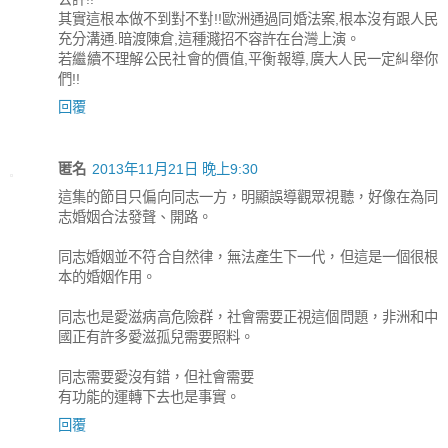
其實這根本做不到對不對!!歐洲通過同婚法案,根本沒有跟人民
充分溝通.暗渡陳倉,這種濺招不容許在台灣上演。
若繼續不理解公民社會的價值,平衡報導,廣大人民一定糾舉你
們!!
回覆
匿名
2013年11月21日 晚上9:30
這集的節目只偏向同志一方，明顯誤導觀眾視聽，好像在為同
志婚姻合法發聲、開路。
同志婚姻並不符合自然律，無法產生下一代，但這是一個很根
本的婚姻作用。
同志也是愛滋病高危險群，社會需要正視這個問題，非洲和中
國正有許多愛滋孤兒需要照料。
同志需要愛沒有錯，但社會需要
有功能的運轉下去也是事實。
回覆