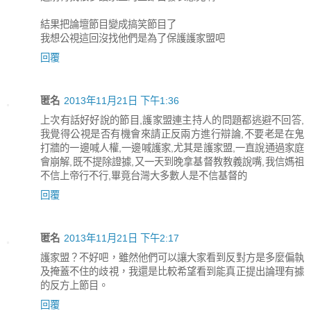
結果把論壇節目變成搞笑節目了
我想公視這回沒找他們是為了保護護家盟吧
回覆
匿名
2013年11月21日 下午1:36
上次有話好好說的節目,護家盟連主持人的問題都逃避不回答,
我覺得公視是否有機會來請正反兩方進行辯論,不要老是在鬼
打牆的一邊喊人權,一邊喊護家,尤其是護家盟,一直說通過家庭
會崩解,既不提除證據,又一天到晚拿基督教教義說嘴,我信媽祖
不信上帝行不行,畢竟台灣大多數人是不信基督的
回覆
匿名
2013年11月21日 下午2:17
護家盟？不好吧，雖然他們可以讓大家看到反對方是多麼偏執
及掩蓋不住的歧視，我還是比較希望看到能真正提出論理有據
的反方上節目。
回覆