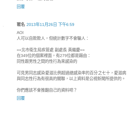
回覆
匿名
2013年11月26日 下午6:59
AOI
人可以自欺欺人，但統計數字不會騙人：
==北市衛生局疾管處 副處長 黃繼慶==
在349位的個案裡面，有279位都是藉由：
同性跟男性之間的性行為來感染的
可見男同志感染愛滋比例超過總感染率的百分之七十，愛滋病
與同志性行為有很高的關聯，以上資料是公視新聞所提供的。
你們應該不會推翻自己的資料吧？
回覆