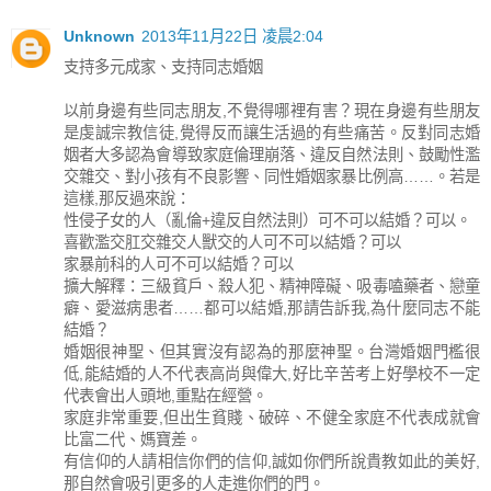
Unknown
2013年11月22日 凌晨2:04
支持多元成家、支持同志婚姻
以前身邊有些同志朋友,不覺得哪裡有害？現在身邊有些朋友
是虔誠宗教信徒,覺得反而讓生活過的有些痛苦。反對同志婚
姻者大多認為會導致家庭倫理崩落、違反自然法則、鼓勵性濫
交雜交、對小孩有不良影響、同性婚姻家暴比例高……。若是
這樣,那反過來說：
性侵子女的人（亂倫+違反自然法則）可不可以結婚？可以。
喜歡濫交肛交雜交人獸交的人可不可以結婚？可以
家暴前科的人可不可以結婚？可以
擴大解釋：三級貧戶、殺人犯、精神障礙、吸毒嗑藥者、戀童
癖、愛滋病患者……都可以結婚,那請告訴我,為什麼同志不能
結婚？
婚姻很神聖、但其實沒有認為的那麼神聖。台灣婚姻門檻很
低,能結婚的人不代表高尚與偉大,好比辛苦考上好學校不一定
代表會出人頭地,重點在經營。
家庭非常重要,但出生貧賤、破碎、不健全家庭不代表成就會
比富二代、媽寶差。
有信仰的人請相信你們的信仰,誠如你們所說貴教如此的美好,
那自然會吸引更多的人走進你們的門。