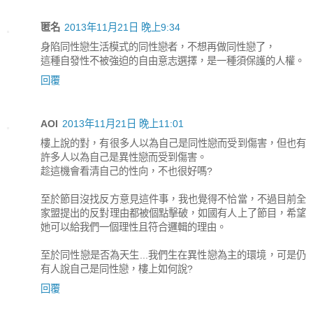
匿名
2013年11月21日 晚上9:34
身陷同性戀生活模式的同性戀者，不想再做同性戀了，
這種自發性不被強迫的自由意志選擇，是一種須保護的人權。
回覆
AOI
2013年11月21日 晚上11:01
樓上說的對，有很多人以為自己是同性戀而受到傷害，但也有
許多人以為自己是異性戀而受到傷害。
趁這機會看清自己的性向，不也很好嗎?
至於節目沒找反方意見這件事，我也覺得不恰當，不過目前全
家盟提出的反對理由都被個點擊破，如國有人上了節目，希望
她可以給我們一個理性且符合邏輯的理由。
至於同性戀是否為天生...我們生在異性戀為主的環境，可是仍
有人說自己是同性戀，樓上如何說?
回覆