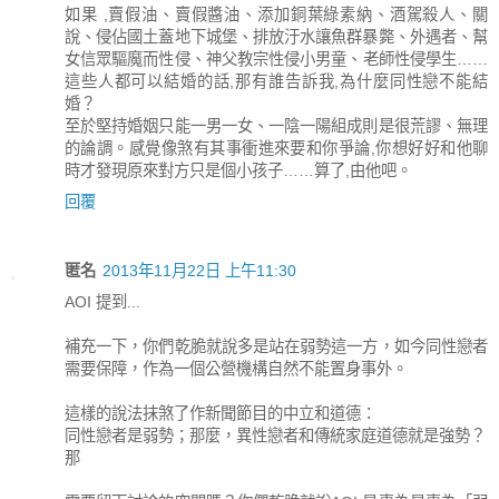
如果 ,賣假油、賣假醬油、添加銅葉綠素納、酒駕殺人、關
說、侵佔國土蓋地下城堡、排放汙水讓魚群暴斃、外遇者、幫
女信眾驅魔而性侵、神父教宗性侵小男童、老師性侵學生……
這些人都可以結婚的話,那有誰告訴我,為什麼同性戀不能結
婚？
至於堅持婚姻只能一男一女、一陰一陽組成則是很荒謬、無理
的論調。感覺像煞有其事衝進來要和你爭論,你想好好和他聊
時才發現原來對方只是個小孩子……算了,由他吧。
回覆
匿名
2013年11月22日 上午11:30
AOI 提到...
補充一下，你們乾脆就說多是站在弱勢這一方，如今同性戀者
需要保障，作為一個公營機構自然不能置身事外。
這樣的說法抹煞了作新聞節目的中立和道德：
同性戀者是弱勢；那麼，異性戀者和傳統家庭道德就是強勢？
那