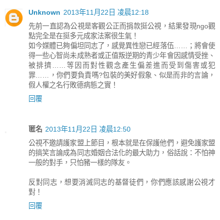
Unknown
2013年11月22日 凌晨12:18
先前一直認為公視是客觀公正而捐款挺公視，結果發現ngo觀
點完全是在挺多元成家法案很生氣！
如今媒體已夠偏坦同志了，感覺異性戀已經落伍……；將會使
得一些心智尚未成熟者或正值叛逆期的青少年會因感情受挫、
被排擠……等因而對性觀念產生偏差進而受到傷害或犯
罪……，你們要負責嗎?包裝的美好假象、似是而非的言論，
假人權之名行敗德病態之實！
回覆
匿名
2013年11月22日 凌晨12:50
公視不邀請護家盟上節目，根本就是在保護他們，避免護家盟
的搞笑言論成為同志婚姻合法化的最大助力，俗話說：不怕神
一般的對手，只怕豬一樣的隊友。
反對同志，想要消滅同志的基督徒們，你們應該感謝公視才
對！
回覆