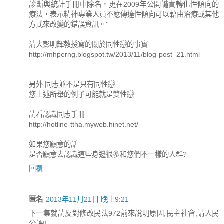
診斷與統計手冊中除名，更在2009年公開譴責轉化性傾向的
療法，表示精神專業人員不應傳達性傾向可以藉由治療或其他
方式來改變的錯誤資訊。''
清大彭明輝教授寫的關於同性戀的事實
http://mhperng.blogspot.tw/2013/11/blog-post_21.html
另外 同志並不是只有同性戀
您上述所舉的例子可能就是雙性戀
請看認識同志手冊
http://hotline-ttha.myweb.hinet.net/
如果您願意的話
是否願意去認識這些身邊很多和您們不一樣的人群?
回覆
匿名
2013年11月21日 晚上9:21
下一集就請反對修改民法972前來說明原因,民主社會,請人民
公評!!