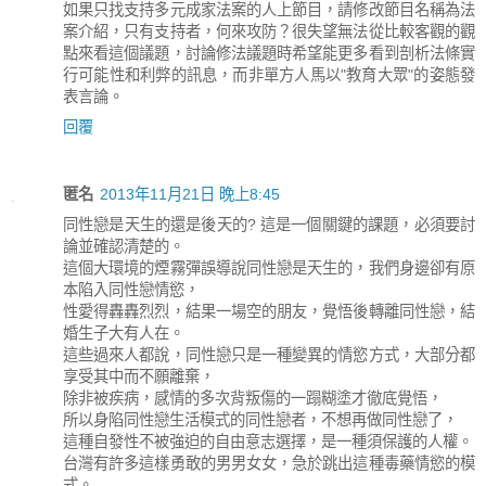
如果只找支持多元成家法案的人上節目，請修改節目名稱為法
案介紹，只有支持者，何來攻防？很失望無法從比較客觀的觀
點來看這個議題，討論修法議題時希望能更多看到剖析法條實
行可能性和利弊的訊息，而非單方人馬以"教育大眾"的姿態發
表言論。
回覆
匿名
2013年11月21日 晚上8:45
同性戀是天生的還是後天的? 這是一個關鍵的課題，必須要討
論並確認清楚的。
這個大環境的煙霧彈誤導說同性戀是天生的，我們身邊卻有原
本陷入同性戀情慾，
性愛得轟轟烈烈，結果一場空的朋友，覺悟後轉離同性戀，結
婚生子大有人在。
這些過來人都說，同性戀只是一種變異的情慾方式，大部分都
享受其中而不願離棄，
除非被疾病，感情的多次背叛傷的一蹋糊塗才徹底覺悟，
所以身陷同性戀生活模式的同性戀者，不想再做同性戀了，
這種自發性不被強迫的自由意志選擇，是一種須保護的人權。
台灣有許多這樣勇敢的男男女女，急於跳出這種毒藥情慾的模
式。