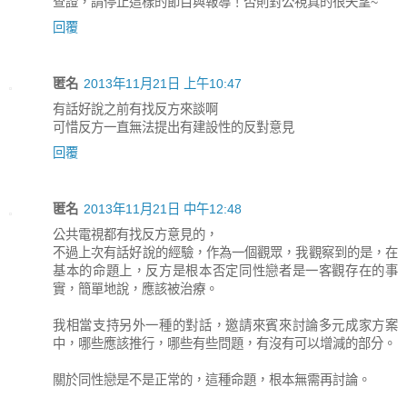
查證，請停止這樣的節目與報導！否則對公視真的很失望~
回覆
匿名
2013年11月21日 上午10:47
有話好說之前有找反方來談啊
可惜反方一直無法提出有建設性的反對意見
回覆
匿名
2013年11月21日 中午12:48
公共電視都有找反方意見的，
不過上次有話好說的經驗，作為一個觀眾，我觀察到的是，在
基本的命題上，反方是根本否定同性戀者是一客觀存在的事
實，簡單地說，應該被治療。
我相當支持另外一種的對話，邀請來賓來討論多元成家方案
中，哪些應該推行，哪些有些問題，有沒有可以增減的部分。
關於同性戀是不是正常的，這種命題，根本無需再討論。