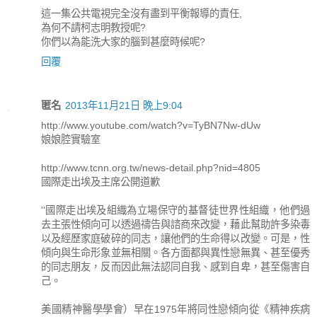
這一集公共電視完全沒有盡到平衡報導的責任,
為何不請柯志明教授呢?
你們以為能洗大家的腦到甚麼時候呢?
回覆
匿名
2013年11月21日 晚上9:04
http://www.youtube.com/watch?v=TyBN7Nw-dUw
娘娘腔實驗室
http://www.tcnn.org.tw/news-detail.php?nid=4805
國際走出埃及主席公開道歉
''國際走出埃及組織為立場保守的基督徒世界性組織，他們過
去主張性傾向可以透過禱告與諮商來改變，藉此幫助許多染毒
以及經歷家庭破碎的同志，讓他們的生命得以改變。可是，性
傾向與生命形象並無相關。各方面都與異性戀無異、甚至優秀
的同志朋友，反而因此無法認同自我、感到自卑，甚至傷害自
己。
美國精神醫學學會）早在1975年將同性戀傾向從《精神疾病