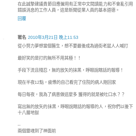
在此誠摯建議貴節目應僱用有正常中文閱讀能力和不會亂引用
錯誤消息的工作人員，這是新聞從業人員的基本道德。
回覆
匿名
2010年3月21日 晚上11:53
從小努力夢想當個醫生，想不要最後成為過街老鼠人人喊打
最好笑的是打的無所不用其極！！
手段下流且殘忍，無的放矢的抹黑，睜眼說瞎話的報導！
現在半夜12點，疲憊的自己看完了住院的病人剛回家
每日每夜，我為了病患做這麼多 獲得的就是被吐口水？？
寫出無的放矢的抹黑，睜眼說瞎話的報導的人，祝你們以後下
十八層地獄
--
兩個靈魂到了神面前