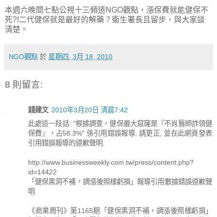
本週六晚間七點公視十三頻道NGO觀點，漲保費就能健保不
死?!二代健保就是最好的解藥？衛生署長且留步，與大家談
清楚。
NGO觀點
於
星期四, 3月 18, 2010
8 則留言:
錢建文
2010年3月20日 清晨7:42
此處這一段話: "根據調查，健保最大窟窿是『不肖醫師詐領健
保費』，占58.3%" 係引用錯誤報導, 請更正, 並在此網頁發表
引用錯誤報導的道歉聲明.
http://www.businessweekly.com.tw/press/content.php?
id=14422
「健保黑洞不補，調漲後照樣虧損」報導引用數據錯誤道歉聲
明
《商業周刊》第1165期「健保黑洞不補，調漲後照樣虧損」