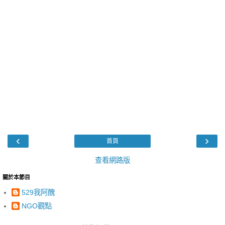
‹
›
首頁
查看網路版
關於本節目
529我阿醜
NGO觀點