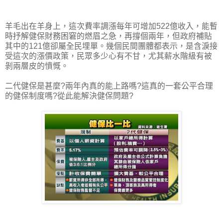
羊毛出在羊身上，這次費率調漲每年可增加522億收入，能暫
時抒解健保財務困窘的燃眉之急，再撐個兩年，但政府補貼
其中的121億卻屬全民埋單。幾個民間團體都表示，是含淚接
受這次的漲價政策，民眾多少心有不甘，尤其薪水階級有被
剝兩層皮的憤慨。
二代健保是甚麼?兩年內真的能上路嗎?這真的一套公平合理
的健保制度嗎?從此能解決健保問題?