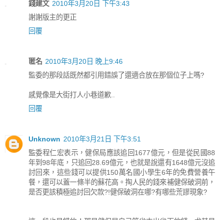
錢建文
2010年3月20日 下午3:43
謝謝版主的更正
回覆
匿名
2010年3月20日 晚上9:46
監委的那段話既然都引用錯誤了還適合放在那個位子上嗎?
感覺像是大街打人小巷道歉..
回覆
Unknown
2010年3月21日 下午3:51
監委程仁宏表示，健保局應該追回1677億元，但是從民國88
年到98年底，只追回28.69億元，也就是說還有1648億元沒追
討回來，這些錢可以提供150萬名國小學生6年的免費營養午
餐，還可以蓋一條半的蘇花高。掏人民的錢來補健保破洞前，
是否更該積極追討回欠款?!健保破洞在哪?有哪些荒謬現象?