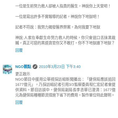
一位是生前努力救人卻被人指責的醫生，神說你上天堂吧！
一位是寫出許多不實報導的記者，神說你下地獄吧！
記者不符說：我努力揭發醫界弊案，為何我要下地獄
神說:人家在奉獻生命努力救人的時候，你只會逞口舌抹黑栽
贓，真正可惡的黑道貪官你又不敢打，你不下地獄誰下地獄？
回覆
NGO觀點
2010年3月23日 下午3:40
更正啟示
NGO節目中援用公華視採訪組新聞播出：「健保局應該追回
1677億元」，乃採訪組記者引用3/3監察委員程仁宏記者會提
供資料。節目訪談中，健保局副局長李丞華已澄清：1677億
元為健保局種種節流措施下省下的費用。製作單位特此聲明。
回覆