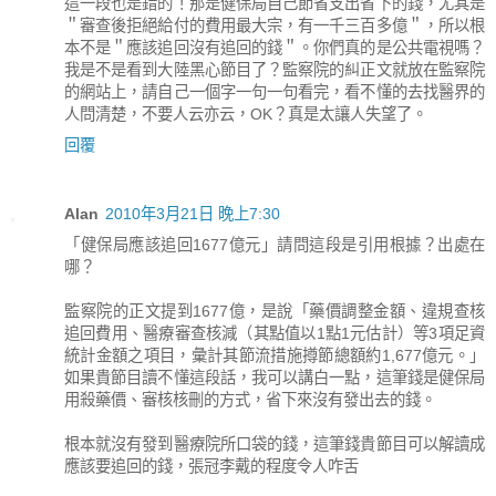
這一段也是錯的！那是健保局自己節省支出省下的錢，尤其是
＂審查後拒絕給付的費用最大宗，有一千三百多億＂，所以根
本不是＂應該追回沒有追回的錢＂。你們真的是公共電視嗎？
我是不是看到大陸黑心節目了？監察院的糾正文就放在監察院
的網站上，請自己一個字一句一句看完，看不懂的去找醫界的
人問清楚，不要人云亦云，OK？真是太讓人失望了。
回覆
Alan
2010年3月21日 晚上7:30
「健保局應該追回1677億元」請問這段是引用根據？出處在
哪？
監察院的正文提到1677億，是說「藥價調整金額、違規查核
追回費用、醫療審查核減（其點值以1點1元估計）等3項足資
統計金額之項目，彙計其節流措施撙節總額約1,677億元。」
如果貴節目讀不懂這段話，我可以講白一點，這筆錢是健保局
用殺藥價、審核核刪的方式，省下來沒有發出去的錢。
根本就沒有發到醫療院所口袋的錢，這筆錢貴節目可以解讀成
應該要追回的錢，張冠李戴的程度令人咋舌