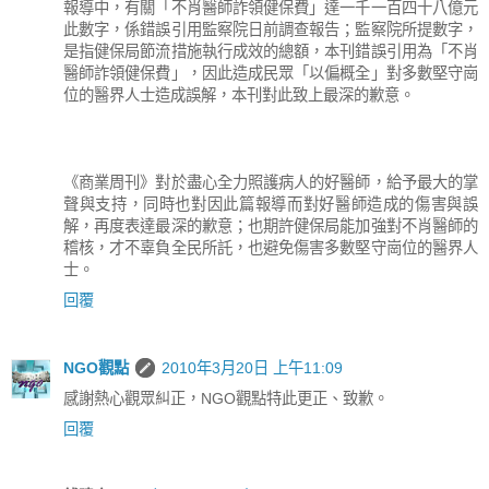
報導中，有關「不肖醫師詐領健保費」達一千一百四十八億元
此數字，係錯誤引用監察院日前調查報告；監察院所提數字，
是指健保局節流措施執行成效的總額，本刊錯誤引用為「不肖
醫師詐領健保費」，因此造成民眾「以偏概全」對多數堅守崗
位的醫界人士造成誤解，本刊對此致上最深的歉意。
《商業周刊》對於盡心全力照護病人的好醫師，給予最大的掌
聲與支持，同時也對因此篇報導而對好醫師造成的傷害與誤
解，再度表達最深的歉意；也期許健保局能加強對不肖醫師的
稽核，才不辜負全民所託，也避免傷害多數堅守崗位的醫界人
士。
回覆
NGO觀點
2010年3月20日 上午11:09
感謝熱心觀眾糾正，NGO觀點特此更正、致歉。
回覆