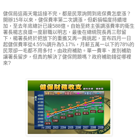
健保局這兩天電話接不完，都是民眾詢問到底保費怎麼漲？
開辦15年以來，健保費率第二次調漲，但虧損幅度持續增
加，至去年底總計已達588億。自始至終主張調漲費率的衛生
署長楊志良還一度辭職以明志，最後在總統院長再三慰留
下，楊署長終於把放下的重擔又再一肩挑起，宣布四月一日
起健保費率從4.55%調升為5.17%，月薪五萬一以下的78%的
民眾卻一毛都不用多付，由政府補助。單一費率、差別補助
讓署長留步，但真的解決了健保問題嗎？政府補助錢從哪裡
來?