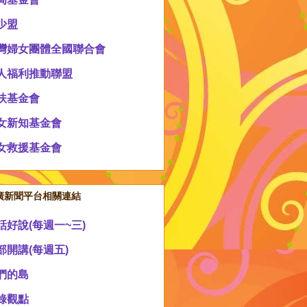
少盟
灣婦女團體全國聯合會
人福利推動聯盟
扶基金會
女新知基金會
女救援基金會
廣新聞平台相關連結
話好說(每週一~三)
部開講(每週五)
們的島
錄觀點