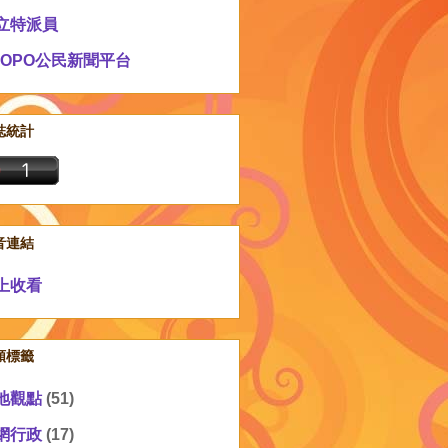
立特派員
EOPO公民新聞平台
誌統計
音連結
上收看
類標籤
地觀點
(51)
網行政
(17)