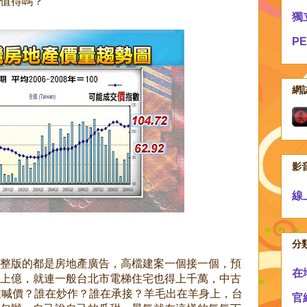
值得嗎？
獨
P
網
影
線
分
整版的都是房地產廣告，高檔建案一個接一個，預
在
上億，就連一般台北市電梯住宅也得上千萬，中古
在喊價？誰在炒作？誰在承接？羊毛出在羊身上，台
官