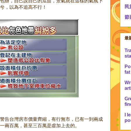
包辦，自己說自己的瓜甜，景氣就在這樣的氣氛下
民
兮，以為不追高不行！
節
最
Tr
sta
Po 
fat
Wr
art
Gre
fin
I l
警告台灣房市價量齊縮，有行無市，已有一到兩成
pos
一兩百萬，甚至三百萬是虛加上去的。