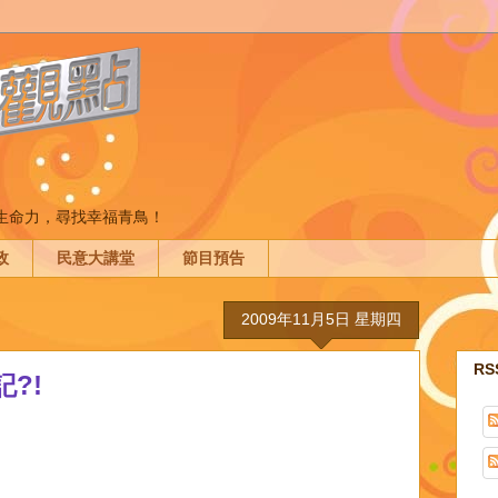
間生命力，尋找幸福青鳥！
政
民意大講堂
節目預告
2009年11月5日 星期四
R
?!