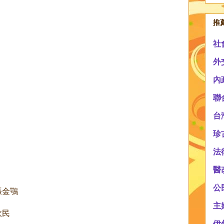
推
社
外
內
聯
台
珍
法
醫
公
張金鶚
主
欣民
伊