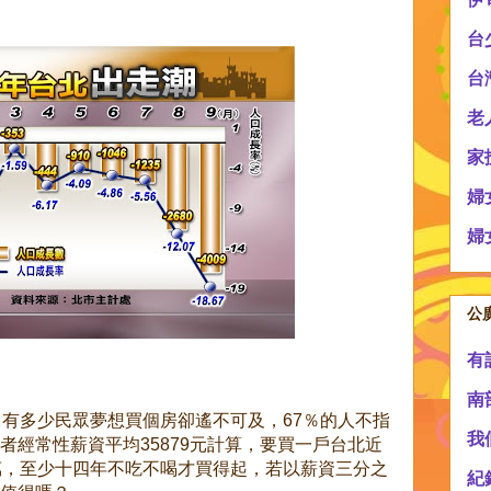
台
台
老
家
婦
婦
公
有
南
！有多少民眾夢想買個房卻遙不可及，67％的人不指
我
者經常性薪資平均35879元計算，要買一戶台北近
萬，至少十四年不吃不喝才買得起，若以薪資三分之
紀