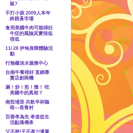
鼠?
不打小孩 2009人本年
終跳蚤市場
食用美國牛肉可能得狂
牛症的風險其實很低
很低
11/ 28 伊甸身障體驗活
動
行無礙淡水服務中心
台南牛養得好 直銷專
賣店創商機
涮！炒！煎！燉！ 吃
美國牛的真相？
南投埔里 共飲半杯咖
啡—長青村
百善孝為先 孝道從生
活點滴傳承
父不慈!子不孝?!遺棄