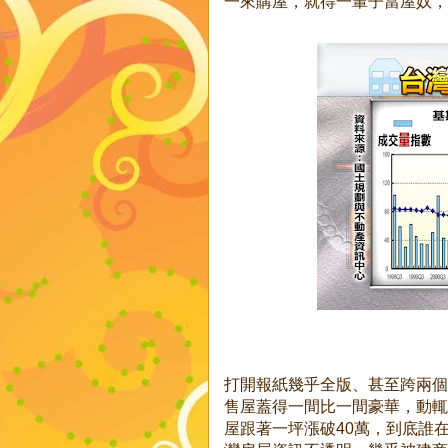
一來購屋，就得一輩子當屋奴，
打開報紙幾乎全版、甚至跨兩個
售屋蓋得一間比一間豪華，動輒
屋跟著一坪漲破40萬，到底誰