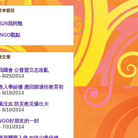
於本節目
529我阿醜
NGO觀點
新文章
我國會 公督盟立志改亂
- 8/25/2014
教入學紛擾 應回歸適性教育初
- 8/18/2014
凰泣血 防災救災爆出大
- 8/10/2014
NGO好朋友的一封
- 7/31/2014
境荷爾蒙入侵 如何少毒保健