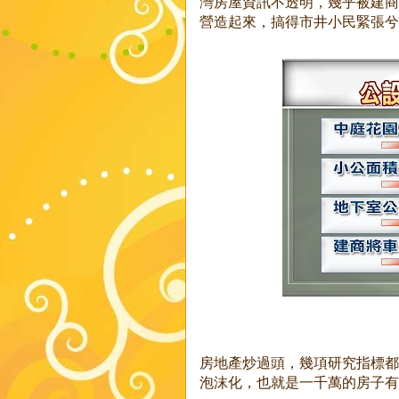
灣房屋資訊不透明，幾乎被建商
營造起來，搞得市井小民緊張兮
房地產炒過頭，幾項研究指標都
泡沫化，也就是一千萬的房子有