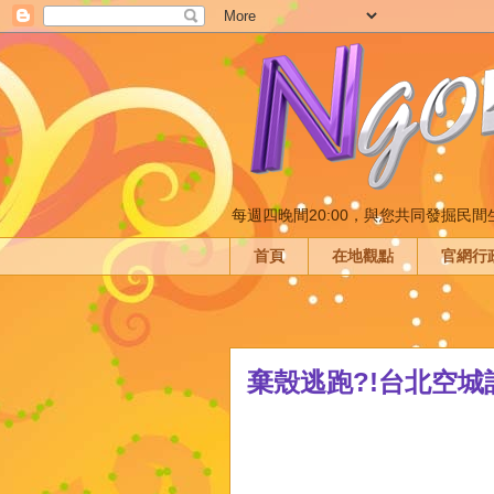
每週四晚間20:00，與您共同發掘民
首頁
在地觀點
官網行
棄殼逃跑?!台北空城記