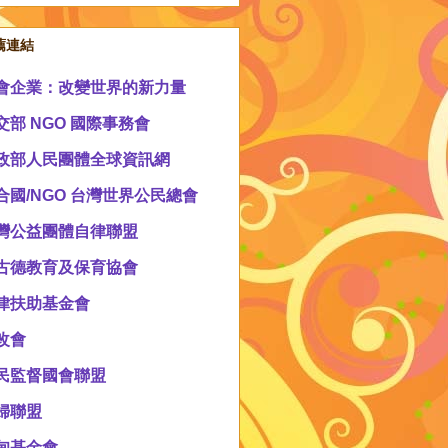
薦連結
會企業：改變世界的新力量
交部 NGO 國際事務會
政部人民團體全球資訊網
合國/NGO 台灣世界公民總會
灣公益團體自律聯盟
古德教育及保育協會
律扶助基金會
改會
民監督國會聯盟
婦聯盟
甸基金會