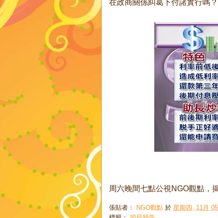
在政商關係糾葛下付諸實行嗎？
周六晚間七點公視NGO觀點，
張貼者：
NGO觀點
於
星期四, 11月 05,
標籤：
節目預告