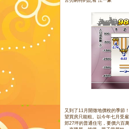
又到了11月開徵地價稅的季節
望買房只能租。以今年七月受雇
郊27坪的普通住宅，要價六百