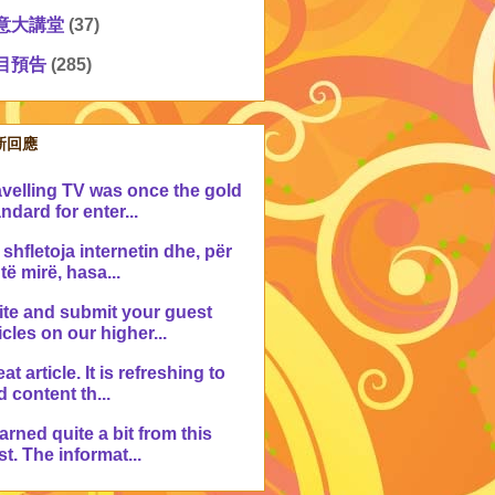
意大講堂
(37)
目預告
(285)
新回應
avelling TV was once the gold
ndard for enter...
shfletoja internetin dhe, për
 të mirë, hasa...
ite and submit your guest
icles on our higher...
at article. It is refreshing to
d content th...
earned quite a bit from this
t. The informat...