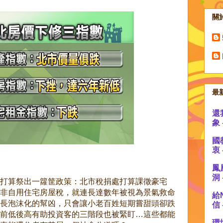
關
最
還
象
國
衷
鳳
洞
打算祭出一籮筐政策：北市稅捐處打算課徵豪宅
非自用住宅房屋稅，就連長達數年被視為景氣救命
給
長泡沫化的幫凶，只會讓小老百姓短期嘗甜頭卻跌
信
前低後高有助投資客的三階段也被緊盯…這些都能
環