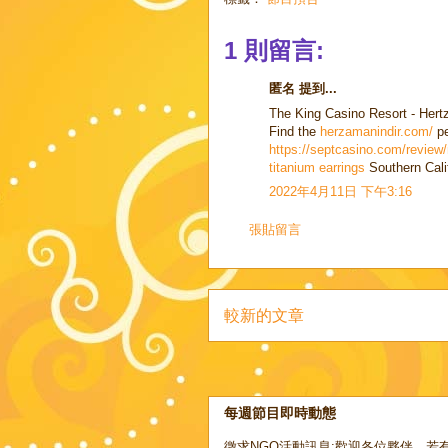
1 則留言:
匿名 提到...
The King Casino Resort - Her
Find the
herzamanindir.com/
pe
https://septcasino.com/review/
titanium earrings
Southern Cali
2022年4月11日 下午3:16
張貼留言
較新的文章
每週節目即時動態
徵求NGO活動訊息:歡迎各位夥伴，若有