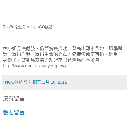
PeoPo 公民新聞 by NGO觀點
林小姐骨癌截肢，仍舊抗癌成功，登高山難不倒她，還學跳
舞，舞出自我，舞出生命的光輝。癌症沒那麼可怕，她用自
身例子，鼓勵癌友努力站起來（台灣癌症基金會
http://www.canceraway.org.tw/）
NGO觀點
於
星期三, 2月 16, 2011
沒有留言:
張貼留言