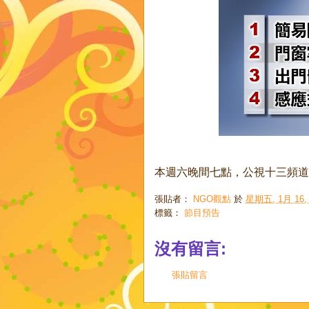
本週六晚間七點，公視十三頻道
張貼者：
NGO觀點
於
星期五, 1月 16, 
標籤：
節目預告
沒有留言:
張貼留言