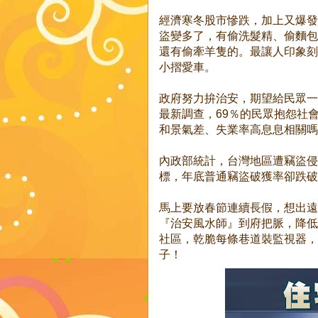
經濟寒冬股市慘跌，加上又爆發
盜變多了，有偷洗髮精、偷麵包
還有偷牽羊隻的。最讓人印象刻
小摺愛車。
政府努力拚治安，期望給民眾一
最新調查，69％的民眾抱怨社
和景氣差、失業率高息息相關嗎
內政部統計，台灣地區遭竊盜侵
標，年底普通竊盜破獲率卻跌破
馬上要放春節連續長假，想出遠
『治安風水師』到府把脈，降低
社區，乾脆每條巷道裝監視器，
子！