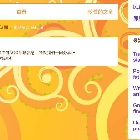
民
首頁
較舊的文章
節
訂閱：
張貼留言 (Atom)
最
任何NGO活動訊息，請與我們一同分享(E-
Tr
，共同參與!
sta
Po 
fat
Wr
art
Gre
fin
I l
pos