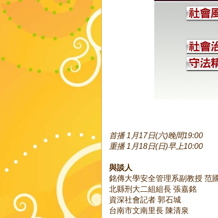
首播 1月17日(六)晚間19:00
重播 1月18日(日)早上10:00
與談人
銘傳大學安全管理系副教授 范
北縣刑大二組組長 張嘉銘
資深社會記者 郭石城
台南市文南里長 陳清泉