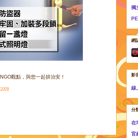
獨
P
網
影
NGO觀點，與您一起拚治安！
線
2009
分
在
官