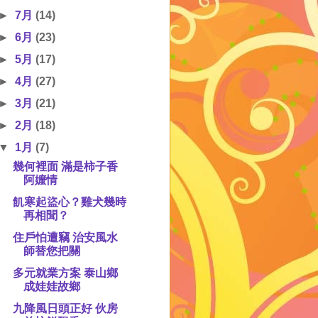
►
7月
(14)
►
6月
(23)
►
5月
(17)
►
4月
(27)
►
3月
(21)
►
2月
(18)
▼
1月
(7)
幾何裡面 滿是柿子香
阿嬤情
飢寒起盜心？雞犬幾時
再相聞？
住戶怕遭竊 治安風水
師替您把關
多元就業方案 泰山鄉
成娃娃故鄉
九降風日頭正好 伙房