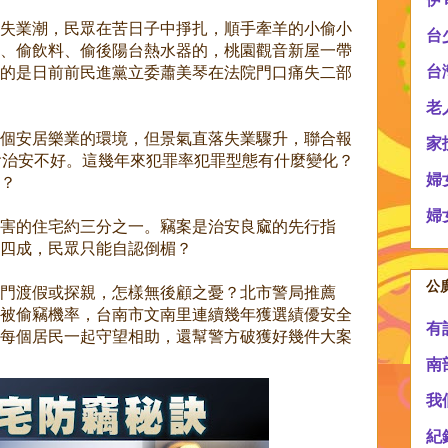
失業潮，民眾在苦日子中掙扎，順手牽羊的小偷小
台
、偷飲料、偷後陽台熱水器的，桃園觀音新屋一帶
台
的是日前前民進黨立委蕭美琴在法院門口痛失二部
老
個安居樂業的環境，但景氣直落失業驟升，聯合報
家
會治安不好。這幾年來犯罪率犯罪型態有什麼變化？
婦
？
婦
害的住宅約三分之一。竊案是治安良窳的先行指
四成，民眾只能自認倒楣？
公
門渡假或探親，怎樣無後顧之憂？北市警局推薦
被偷竊機率，台南市文南里連續幾年獲選績優安全
有
每個居民一起守望相助，還幫警方破獲好幾件大案
南
我
紀