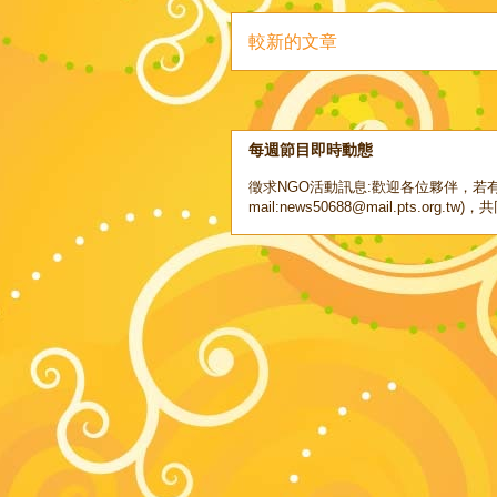
較新的文章
每週節目即時動態
徵求NGO活動訊息:歡迎各位夥伴，若有
mail:news50688@mail.pts.org.tw)