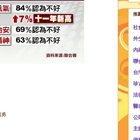
推
社
外
內
聯
台
珍
法
醫
國勇
公
主
伊