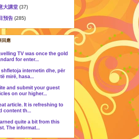
意大講堂
(37)
目預告
(285)
新回應
avelling TV was once the gold
ndard for enter...
shfletoja internetin dhe, për
 të mirë, hasa...
ite and submit your guest
icles on our higher...
at article. It is refreshing to
d content th...
earned quite a bit from this
t. The informat...