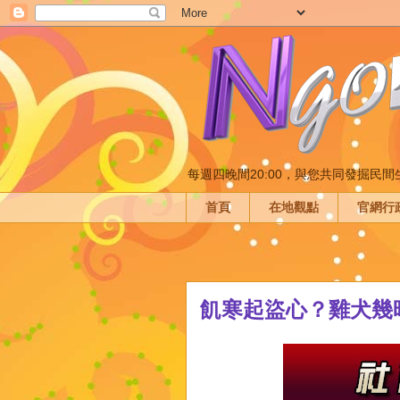
每週四晚間20:00，與您共同發掘民
首頁
在地觀點
官網行
飢寒起盜心？雞犬幾