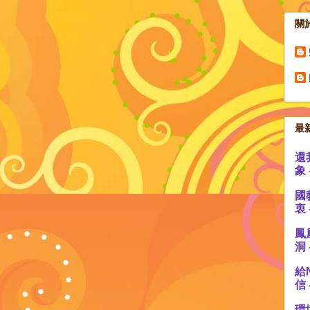
關
最
還
象
國
衷
鳳
洞
給
信
環