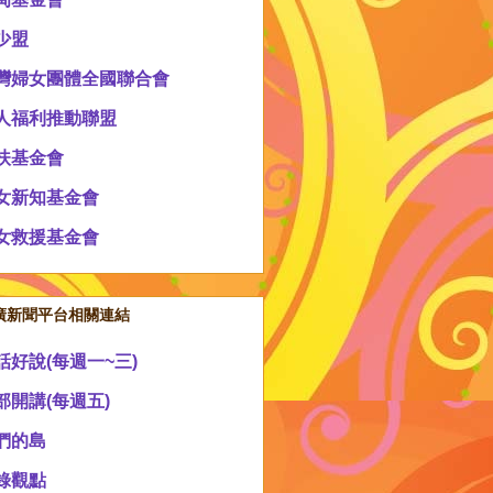
少盟
灣婦女團體全國聯合會
人福利推動聯盟
扶基金會
女新知基金會
女救援基金會
廣新聞平台相關連結
話好說(每週一~三)
部開講(每週五)
們的島
錄觀點