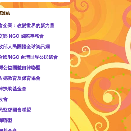
薦連結
會企業：改變世界的新力量
交部 NGO 國際事務會
政部人民團體全球資訊網
合國/NGO 台灣世界公民總會
灣公益團體自律聯盟
古德教育及保育協會
律扶助基金會
改會
民監督國會聯盟
婦聯盟
甸基金會