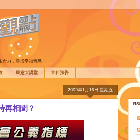
間生命力，尋找幸福青鳥！
政
民意大講堂
節目預告
2009年1月16日 星期五
R
時再相聞？