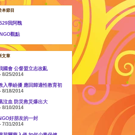
於本節目
529我阿醜
NGO觀點
新文章
我國會 公督盟立志改亂
- 8/25/2014
教入學紛擾 應回歸適性教育初
- 8/18/2014
凰泣血 防災救災爆出大
- 8/10/2014
NGO好朋友的一封
- 7/31/2014
境荷爾蒙入侵 如何少毒保健