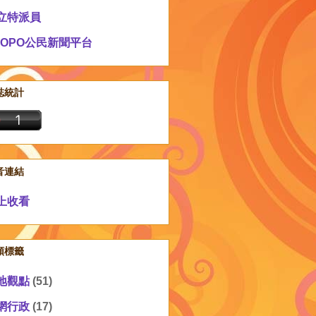
立特派員
EOPO公民新聞平台
誌統計
音連結
上收看
類標籤
地觀點
(51)
網行政
(17)