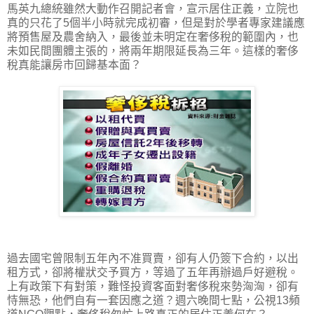
馬英九總統雖然大動作召開記者會，宣示居住正義，立院也
真的只花了5個半小時就完成初審，但是對於學者專家建議應
將預售屋及農舍納入，最後並未明定在奢侈稅的範圍內，也
未如民間團體主張的，將兩年期限延長為三年。這樣的奢侈
稅真能讓房市回歸基本面？
過去國宅曾限制五年內不准買賣，卻有人仍簽下合約，以出
租方式，卻將權狀交予買方，等過了五年再辦過戶好避稅。
上有政策下有對策，難怪投資客面對奢侈稅來勢洶洶，卻有
恃無恐，他們自有一套因應之道？週六晚間七點，公視13頻