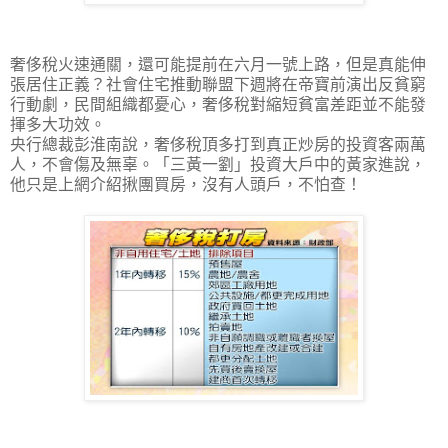
奢侈稅火速通關，還可能提前在六月一號上路，但是真能伸
張居住正義？社會住宅推動聯盟下週將在帝寶前演出反貧窮
行動劇，民間組織都憂心，奢侈稅對縮短貧富差距並不能發
揮多大功效。
央行總裁彭淮南說，奢侈稅頂多打到真正炒房的投資客兩萬
人，不會傷及無辜。「三黃一劉」投資大戶中的黃家進說，
他只是上網介紹揪團買房，沒有人頭戶，不怕查！