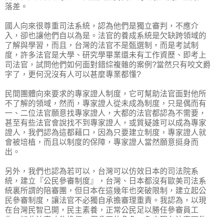
落差。
國人向來很尊重司法系統，認為他們是獨立審判，不應介
入，卻也讓他們自以為是。法官的養成系統是欠缺跨領域的
了解與學習，而且，台灣的法官不是甄選制，而是考試制
度，許多法官是大學、研究學畢業還未有工作資歷、即考上
司法官，試問他們如何面對錯綜複雜的案例?當然只有咬文爵
字了，更何況沒有人可以甚麼專業都懂?
民間團體向來要求的專家證人制度，它可幫助法官面對他所
不了解的領域，然而，專家證人從未成為制度，只是偶而有
一、二位法官願意找專家證人，大都的法官都認為不需要，
甚至有些法官會說找不到專家證人，或質疑誰可以成為專家
證人，我們認為這都藉口，因為只要建立制度，專家證人就
會被培植，而且以制度的保障，專家證人當然願意挺身而
出。
另外，我們也認為若可以，台灣可以仿效日本的司法院系
統，建立『公民參審制度』，台灣、日本都沒有歐美司法系
統裏所謂的陪審團，但日本在這幾年也突破限制，建立起公
民參審制度，讓法官不必獨自承擔審理重責。我認為，以現
在台灣民智已開，民主素養，正常公民足以勝任參審員工