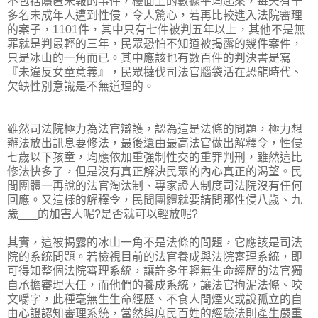
不包括隱匿未報的事件，檯面上的數據平均起來，每天有十
多名未成年人遭到性侵，令人驚心，若再比較進入法院審理
的案子，1101件，其中只有七件被判五年以上，其他不是無
罪就是判最輕的三年，民眾恐怕不知道被揭露的幾件案件，
只是冰山的一角而已。其中應該也有數百件的判決書是寫
『未違反女童意義』，民眾撻伐司法官腦袋活在恐龍時代、
欠缺性別意識是不無道理的。
雖然司法院極力為法官辯護，認為這是法條的問題，極力想
辦法放出訊息要修法，最後還由最高法官做出解釋令，性侵
七歲以下孩童，均應依加重強制性交的重罪判刑，雖然這比
修法快多了，但是沒有真正解決民眾的內心真正的渴望。民
間團體一再說的法官淘汰制、專家證人制度司法院沒有任何
回應。又這樣的解釋令，民間團體就要請問那性侵八歲、九
歲___的加害人呢?是否就可以輕放呢?
其實，這被揭露的冰山一角不是法條的問題，它應該是司法
院的系統問題。若檢視目前的法官養成與法院審理系統，即
可得知整個法院審理系統，讓許多年輕無生命經歷的法官獨
自承擔審理大任，而他們的養成系統，讓法官拘泥法條、咬
文嚼字，此種毫無生生命經歷、不食人間煙火或說孤立的自
由心證認知審理系統，當然與庶民百姓的經驗法則產生嚴重