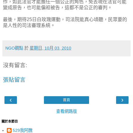
作，如此法官才能擔任一個公正的角色，免去現在法官可能
變成原告，也可能偏袒被告，這都不是公正的審判。
最後，期待25日白玫瑰運動，司法院能真心頃聽，民眾要的
是人性的司法審理系統。
NGO觀點
於
星期日, 10月 03, 2010
沒有留言:
張貼留言
‹
›
首頁
查看網路版
關於本節目
529我阿醜