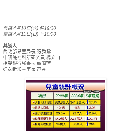
首播 4月10日(六) 晚19:00
重播 4月11日(日) 早10:00
與談人
內政部兒童局長 張秀鴛
中研院社科所研究員 楊文山
相親銀行秘書長 盧麗萍
婦女新知董事長 范雲