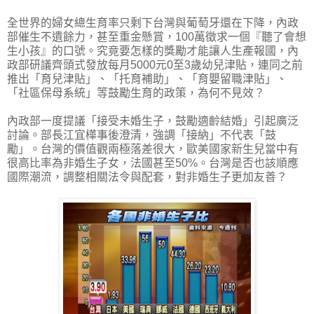
全世界的婦女總生育率只剩下台灣與葡萄牙還在下降，內政
部催生不遺餘力，甚至重金懸賞，100萬徵求一個『聽了會想
生小孩』的口號。究竟要怎樣的獎勵才能讓人生產報國，內
政部研議齊頭式發放每月5000元0至3歲幼兒津貼，連同之前
推出「育兒津貼」、「托育補助」、「育嬰留職津貼」、
「社區保母系統」等鼓勵生育的政策，為何不見效？
內政部一度提議「接受未婚生子，鼓勵適齡結婚」引起廣泛
討論。部長江宜樺事後澄清，強調「接納」不代表「鼓
勵」。台灣的價值觀兩極落差很大，歐美國家新生兒當中有
很高比率為非婚生子女，法國甚至50%。台灣是否也該順應
國際潮流，調整相關法令與配套，對非婚生子更加友善？