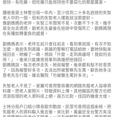
很快，有吃藥，但吃藥只能保持他不要惡化的那麼厲害。
鍾爸爸是士林警分局一年內，至少找到二十多名迷途的失智
老人中的一個，但有的失智老人運氣就沒那麼好。
像劉媽媽的老伴，失智三年間常不見，次數不下十次，幾乎
是全台走透透，劉老先生最後在迷途中受傷死亡，劉媽媽現
在有種如釋重負的感覺。
劉媽媽表示，老伴生前只會往前走，看到車就搭，有次不知
怎麼，竟迷失到高雄，高雄的警察打電話給她，要她快點來
接回去，她嚇了一跳，想說「什麼，走到高雄呀！我如何去
呀！」，後來只能連夜搭車到高雄把他接回。
劉媽媽說，每次老伴走失，她就報警，後來都有點不好意思
了，因為報警好多次，去派出所被警察先生罵，勸告她多注
意老先生行蹤，連去醫院「也被醫生罵好多次」。
失智老人不見了，家屬可善用警政署的網路失蹤老人協尋資
料庫，把老人家照片、特徵資料上傳。其他轄區的警方也把
流浪街頭的老人資料送上網，兩方比對，找回的機會大增。
士林分局戶口組小隊長歐宗勳說，民眾可善用這個系統，把
失蹤老人的資料輸入進去後，來比對，看最近全台警方有沒