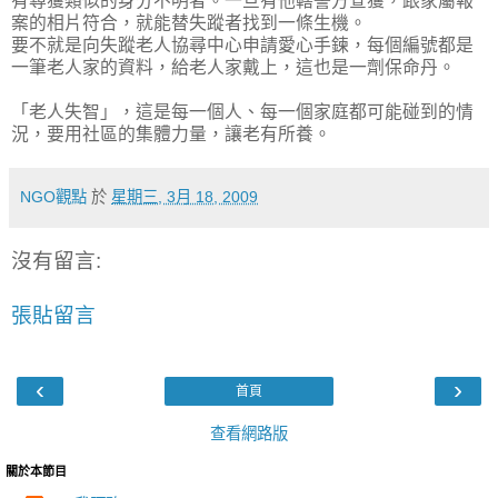
有尋獲類似的身分不明者。一旦有他轄警方查獲，跟家屬報
案的相片符合，就能替失蹤者找到一條生機。
要不就是向失蹤老人協尋中心申請愛心手鍊，每個編號都是
一筆老人家的資料，給老人家戴上，這也是一劑保命丹。
「老人失智」，這是每一個人、每一個家庭都可能碰到的情
況，要用社區的集體力量，讓老有所養。
NGO觀點
於
星期三, 3月 18, 2009
沒有留言:
張貼留言
‹
›
首頁
查看網路版
關於本節目