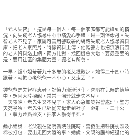
「老人失智」，這是每一個人、每一個家庭都可能碰到的情
況，向失蹤老人協尋中心申請愛心手鍊，是一劑保命丹。失
智老人不見了，家屬可善用警政署的網路失蹤老人協尋資料
庫，把老人家照片、特徵資料上傳，他轄警方也把流浪街頭
的老人資料送上網，兩方比對，找回機會大增。要最重要的
是，要用社區的集體力量，讓老有所養。
一早，鍾小姐帶著九十多歲的老父親散步，她得二十四小時
跟著，就擔心老爸爸一不小心，又走丟了。
鍾爸爸是失智症患者，記憶力漸漸退化，會陷在兒時的情境
中，想回大陸探親，常常一溜煙就走失不見。
一天夜晚，老先生又不見了，家人心急如焚報警處理，警方
天亮尋獲，老先生已經從天母走到社子，距離一、二十公
里，體力差點透支，把家人嚇得半死。
鍾小姐說，老父親在陽明醫院住院時，曾發生把醫院枕頭及
棉被打包，要出走回大陸的事。她說，父親的腦神經退化的