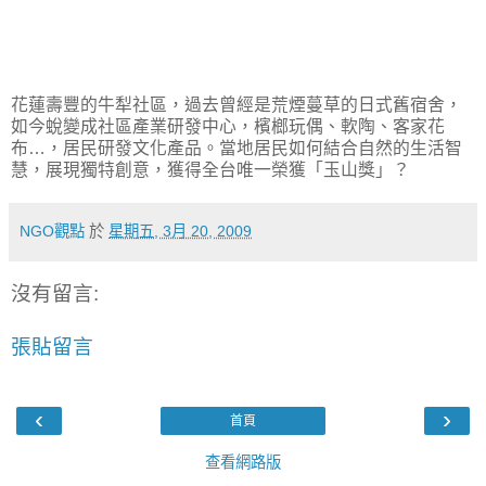
花蓮壽豐的牛犁社區，過去曾經是荒煙蔓草的日式舊宿舍，
如今蛻變成社區產業研發中心，檳榔玩偶、軟陶、客家花
布…，居民研發文化產品。當地居民如何結合自然的生活智
慧，展現獨特創意，獲得全台唯一榮獲「玉山獎」？
NGO觀點
於
星期五, 3月 20, 2009
沒有留言:
張貼留言
‹
›
首頁
查看網路版