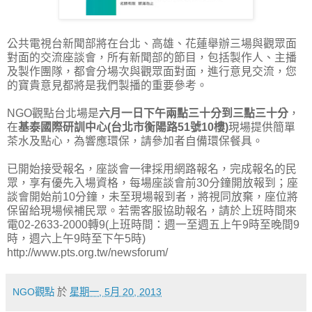
公共電視台新聞部將在台北、高雄、花蓮舉辦三場與觀眾面
對面的交流座談會，所有新聞部的節目，包括製作人、主播
及製作團隊，都會分場次與觀眾面對面，進行意見交流，您
的寶貴意見都將是我們製播的重要參考。
NGO觀點台北場是
六月一日下午兩點三十分到三點三十分
，
在
基泰國際研訓中心(台北市衡陽路51號10樓)
現場提供簡單
茶水及點心，為響應環保，請參加者自備環保餐具。
已開始接受報名，座談會一律採用網路報名，完成報名的民
眾，享有優先入場資格，每場座談會前30分鐘開放報到；座
談會開始前10分鐘，未至現場報到者，將視同放棄，座位將
保留給現場候補民眾。若需客服協助報名，請於上班時間來
電02-2633-2000轉9(上班時間：週一至週五上午9時至晚間9
時，週六上午9時至下午5時)
http://www.pts.org.tw/newsforum/
NGO觀點
於
星期一, 5月 20, 2013