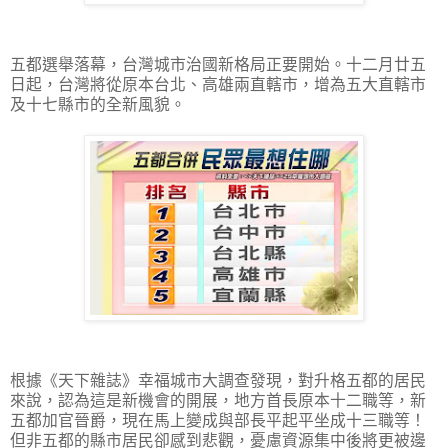
五都選舉落幕，台灣城市治國新格局正要開始。十二月廿五
日起，台灣將從原本台北、高雄兩直轄市，增為五大直轄市
及十七縣市的全新風貌。
根據《天下雜誌》幸福城市大調查發現，對升格五都的居民
來說，認為這是新機會的開展，地方首長原本十二職等，新
五都加官晉爵，現在馬上變成與部長平起平坐成十三職等！
但非五都的縣市居民卻感到悲觀，憂慮資源集中後將更被邊