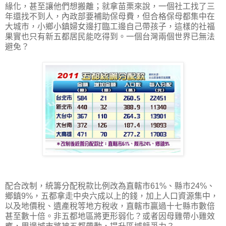
緣化，甚至讓他們想搬離；就拿苗栗來說，一個社工找了三
年還找不到人，內政部要補助保母費，但合格保母都集中在
大城市，小鄉小鎮婦女邊打臨工邊自己帶孩子，這樣的社福
果實也只有新五都居民能吃得到。一個台灣兩個世界已無法
避免？
配合改制，統籌分配稅款比例改為直轄市61%、縣市24%、
鄉鎮9%，五都拿走中央六成以上的錢，加上人口資源集中，
以及地價稅、遺產稅等地方稅收，直轄市贏過十七縣市數倍
甚至數十倍。非五都地區將更形弱化？或者因母雞帶小雞效