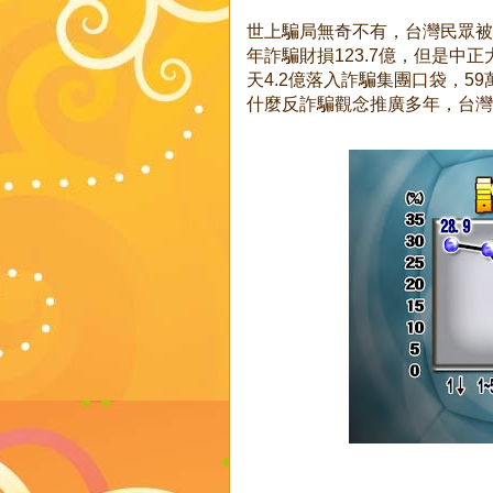
世上騙局無奇不有，台灣民眾被
年詐騙財損123.7億，但是中
天4.2億落入詐騙集團口袋，5
什麼反詐騙觀念推廣多年，台灣