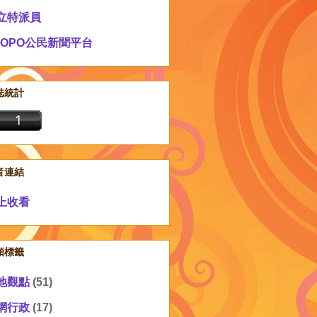
立特派員
EOPO公民新聞平台
誌統計
音連結
上收看
類標籤
地觀點
(51)
網行政
(17)