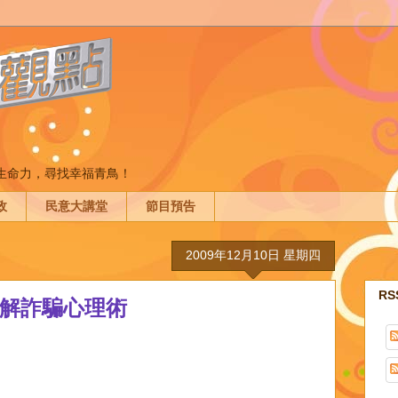
間生命力，尋找幸福青鳥！
政
民意大講堂
節目預告
2009年12月10日 星期四
R
破解詐騙心理術