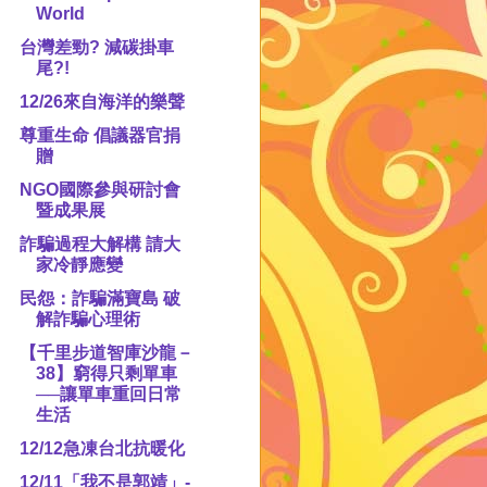
World
台灣差勁? 減碳掛車
尾?!
12/26來自海洋的樂聲
尊重生命 倡議器官捐
贈
NGO國際參與研討會
暨成果展
詐騙過程大解構 請大
家冷靜應變
民怨：詐騙滿寶島 破
解詐騙心理術
【千里步道智庫沙龍－
38】窮得只剩單車
──讓單車重回日常
生活
12/12急凍台北抗暖化
12/11「我不是郭靖」-