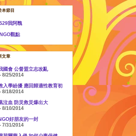
於本節目
529我阿醜
NGO觀點
新文章
我國會 公督盟立志改亂
- 8/25/2014
教入學紛擾 應回歸適性教育初
- 8/18/2014
凰泣血 防災救災爆出大
- 8/10/2014
NGO好朋友的一封
- 7/31/2014
境荷爾蒙入侵 如何少毒保健