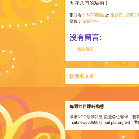
五花八門的騙術！
張貼者：
NGO觀點
於
星期四, 12月 10,
標籤：
節目預告
沒有留言:
張貼留言
較新的文章
每週節目即時動態
徵求NGO活動訊息:歡迎各位夥伴，若有
mail:news50688@mail.pts.org.tw)