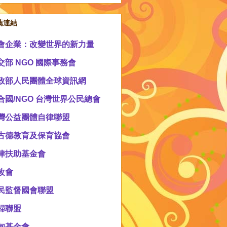
薦連結
會企業：改變世界的新力量
交部 NGO 國際事務會
政部人民團體全球資訊網
合國/NGO 台灣世界公民總會
灣公益團體自律聯盟
古德教育及保育協會
律扶助基金會
改會
民監督國會聯盟
婦聯盟
甸基金會