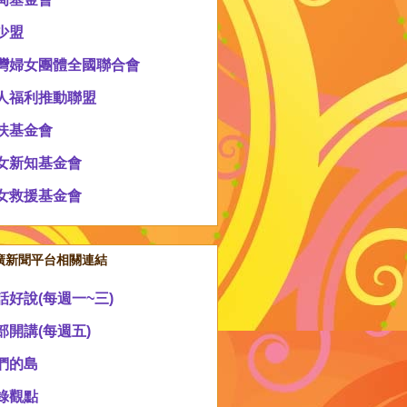
少盟
灣婦女團體全國聯合會
人福利推動聯盟
扶基金會
女新知基金會
女救援基金會
廣新聞平台相關連結
話好說(每週一~三)
部開講(每週五)
們的島
錄觀點