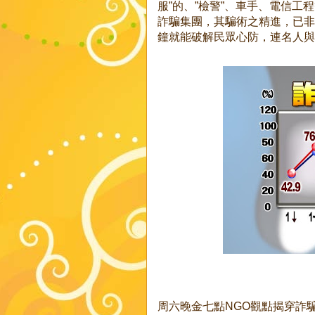
服”的、”檢警”、車手、電信
詐騙集團，其騙術之精進，已非
鐘就能破解民眾心防，連名人與
周六晚金七點NGO觀點揭穿詐