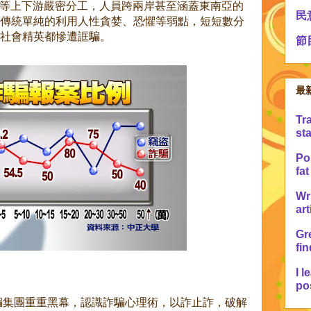
工程等上下游嚴密分工，人員跨兩岸甚至涵蓋東南亞的
民
傳統單純的利用人性貪婪、恐懼等弱點，短短數分
社會精英都慘遭誆騙。
節
最
Tr
sta
Po 
fat
Wr
art
Gre
fin
I l
pos
騙集團重重黑幕，認識詐騙心理術，以詐止詐，破解