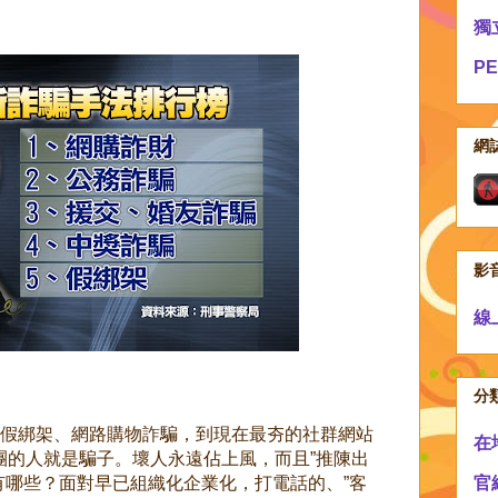
獨
P
網
影
線
分
假綁架、網路購物詐騙，到現在最夯的社群網站
在
，揪團的人就是騙子。壞人永遠佔上風，而且”推陳出
有哪些？面對早已組織化企業化，打電話的、”客
官