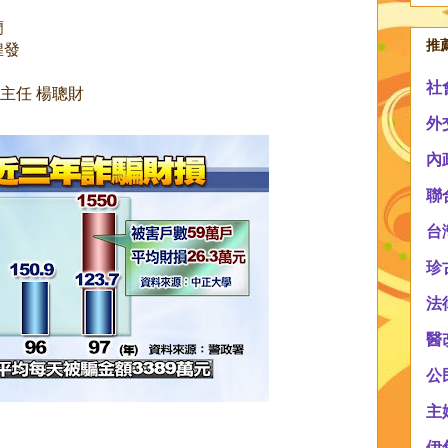
蘭
推
煌發
社
主任 楊聰財
外
內
聯
台
珍
法
醫
公
主
伊