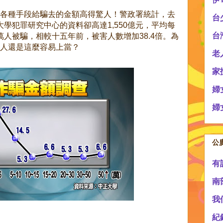
各種手段給騙去的金額高得驚人！警政署統計，去
台
正大學犯罪研究中心的資料卻高達1,550億元，平均每
台
9萬人被騙，相較十五年前，被害人數增加38.4倍。為
人還是這麼容易上當？
老
家
婦
婦
公
有
南
我
紀