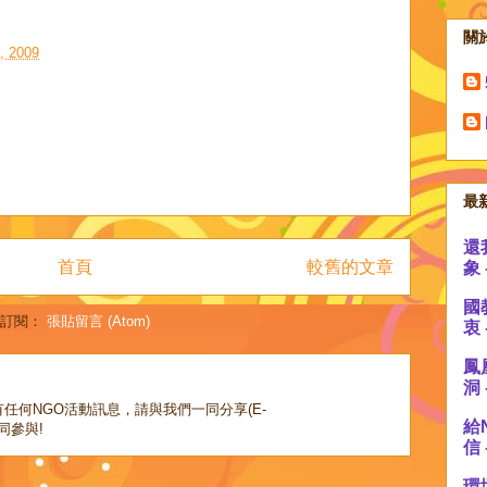
關
 2009
最
還
首頁
較舊的文章
象
國
訂閱：
張貼留言 (Atom)
衷
鳳
洞
任何NGO活動訊息，請與我們一同分享(E-
給
，共同參與!
信
環