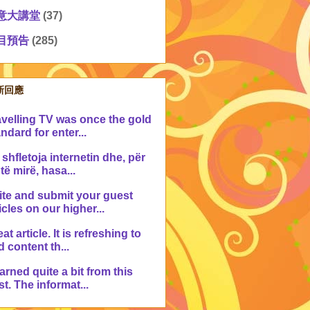
意大講堂
(37)
目預告
(285)
新回應
avelling TV was once the gold
ndard for enter...
shfletoja internetin dhe, për
 të mirë, hasa...
ite and submit your guest
icles on our higher...
at article. It is refreshing to
d content th...
earned quite a bit from this
t. The informat...