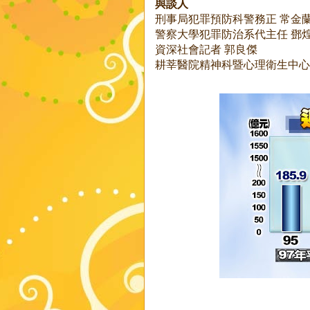
與談人
刑事局犯罪預防科警務正 常金
警察大學犯罪防治系代主任 鄧
資深社會記者 郭良傑
耕莘醫院精神科暨心理衛生中心